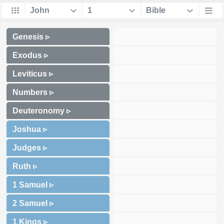
Genesis ▹
Exodus ▹
Leviticus ▹
Numbers ▹
Deuteronomy ▹
Joshua ▹
Judges ▹
Ruth ▹
1 Samuel ▹
2 Samuel ▹
1 Kings ▹