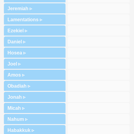
Jeremiah ▹
Lamentations ▹
Ezekiel ▹
Daniel ▹
Hosea ▹
Joel ▹
Amos ▹
Obadiah ▹
Jonah ▹
Micah ▹
Nahum ▹
Habakkuk ▹