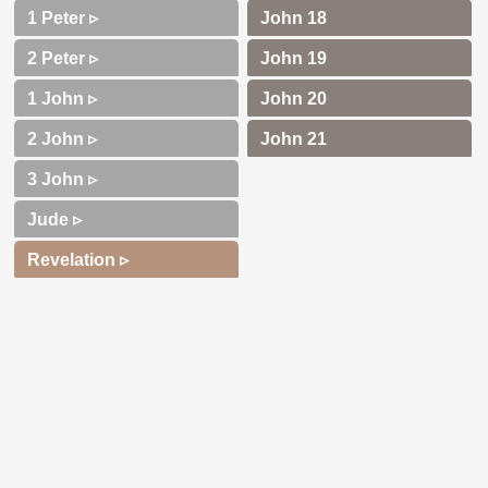
1 Peter ▹
2 Peter ▹
1 John ▹
2 John ▹
3 John ▹
Jude ▹
Revelation ▹