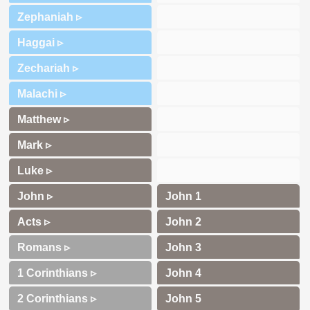
Zephaniah ▹
Haggai ▹
Zechariah ▹
Malachi ▹
Matthew ▹
Mark ▹
Luke ▹
John ▹
Acts ▹
Romans ▹
1 Corinthians ▹
2 Corinthians ▹