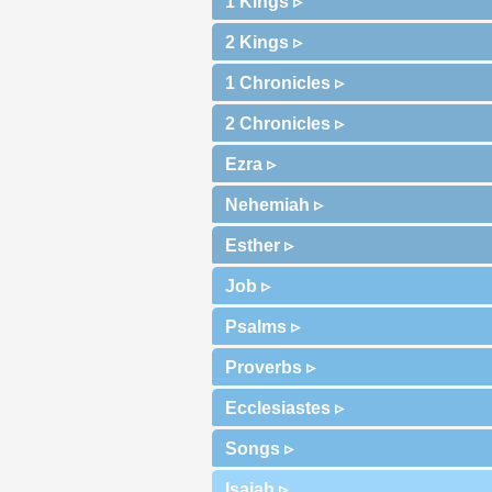
1 Kings ▹
2 Kings ▹
1 Chronicles ▹
2 Chronicles ▹
Ezra ▹
Nehemiah ▹
Esther ▹
Job ▹
Psalms ▹
Proverbs ▹
Ecclesiastes ▹
Songs ▹
Isaiah ▹