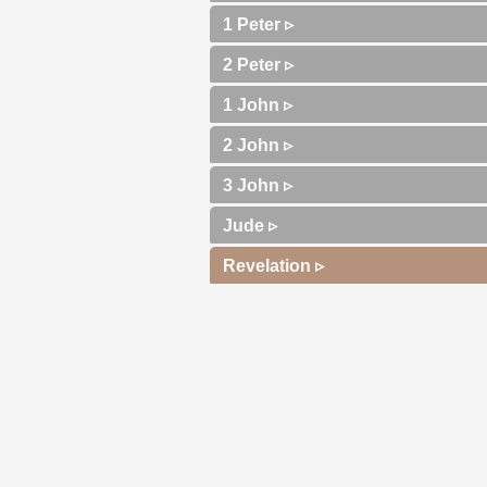
1 Peter ▹
2 Peter ▹
1 John ▹
2 John ▹
3 John ▹
Jude ▹
Revelation ▹