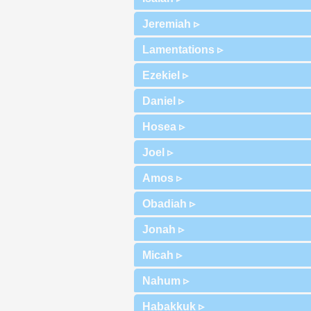
Jeremiah ▹
Lamentations ▹
Ezekiel ▹
Daniel ▹
Hosea ▹
Joel ▹
Amos ▹
Obadiah ▹
Jonah ▹
Micah ▹
Nahum ▹
Habakkuk ▹