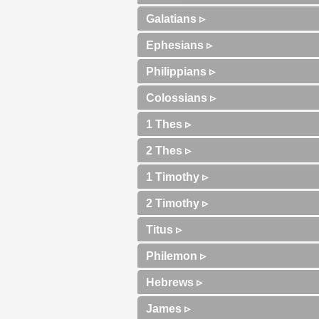
Galatians ▹
Ephesians ▹
Philippians ▹
Colossians ▹
1 Thes ▹
2 Thes ▹
1 Timothy ▹
2 Timothy ▹
Titus ▹
Philemon ▹
Hebrews ▹
James ▹