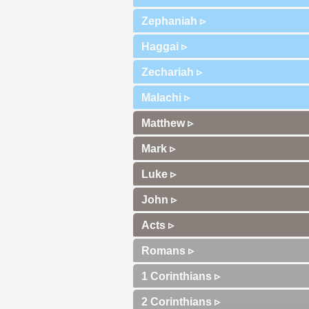
Zephaniah ▹
Haggai ▹
Zechariah ▹
Malachi ▹
Matthew ▹
Mark ▹
Luke ▹
John ▹
Acts ▹
Romans ▹
1 Corinthians ▹
2 Corinthians ▹