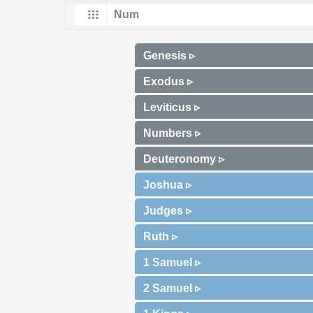
Genesis ▹
Exodus ▹
Leviticus ▹
Numbers ▹
Deuteronomy ▹
Joshua ▹
Judges ▹
Ruth ▹
1 Samuel ▹
2 Samuel ▹