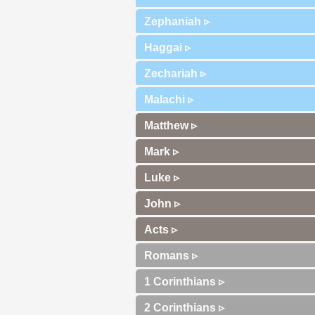
Zephaniah ▹
Haggai ▹
Zechariah ▹
Malachi ▹
Matthew ▹
Mark ▹
Luke ▹
John ▹
Acts ▹
Romans ▹
1 Corinthians ▹
2 Corinthians ▹