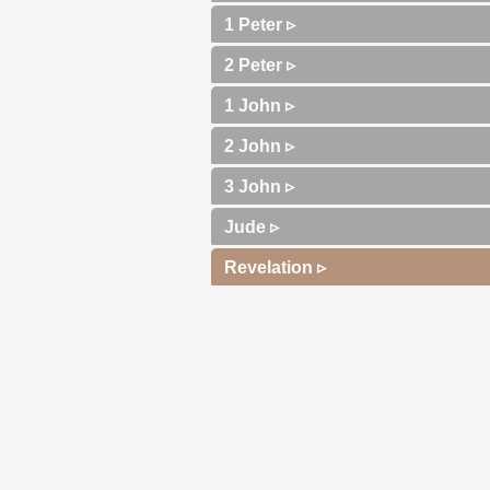
1 Peter ▹
2 Peter ▹
1 John ▹
2 John ▹
3 John ▹
Jude ▹
Revelation ▹