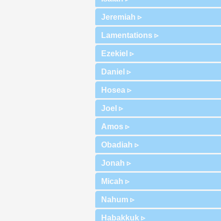
Jeremiah ▹
Lamentations ▹
Ezekiel ▹
Daniel ▹
Hosea ▹
Joel ▹
Amos ▹
Obadiah ▹
Jonah ▹
Micah ▹
Nahum ▹
Habakkuk ▹