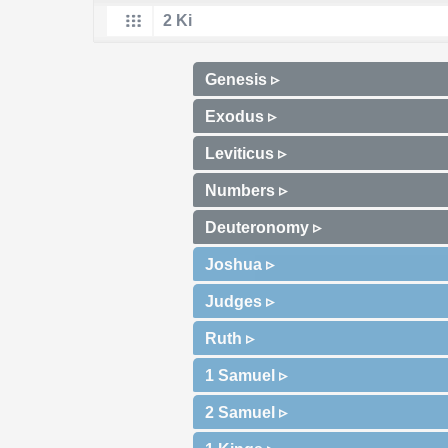
Genesis ▹
Exodus ▹
Leviticus ▹
Numbers ▹
Deuteronomy ▹
Joshua ▹
Judges ▹
Ruth ▹
1 Samuel ▹
2 Samuel ▹