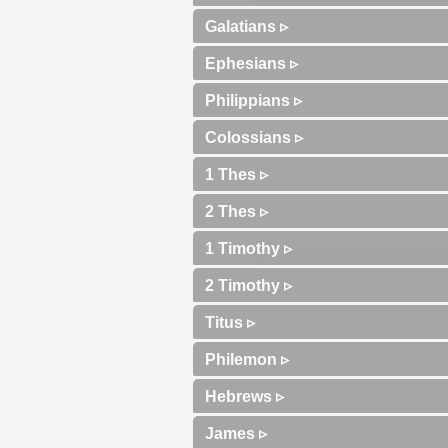
Galatians ▹
Ephesians ▹
Philippians ▹
Colossians ▹
1 Thes ▹
2 Thes ▹
1 Timothy ▹
2 Timothy ▹
Titus ▹
Philemon ▹
Hebrews ▹
James ▹