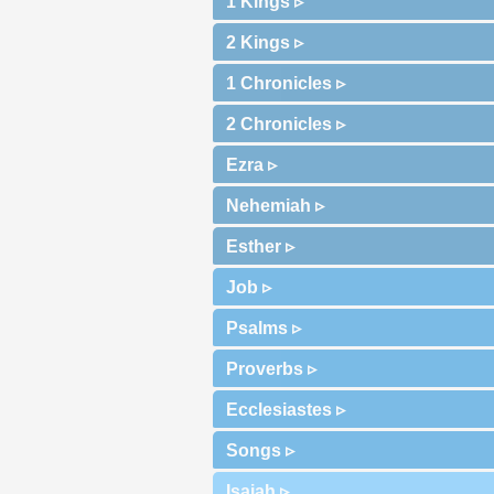
1 Kings ▹
2 Kings ▹
1 Chronicles ▹
2 Chronicles ▹
Ezra ▹
Nehemiah ▹
Esther ▹
Job ▹
Psalms ▹
Proverbs ▹
Ecclesiastes ▹
Songs ▹
Isaiah ▹