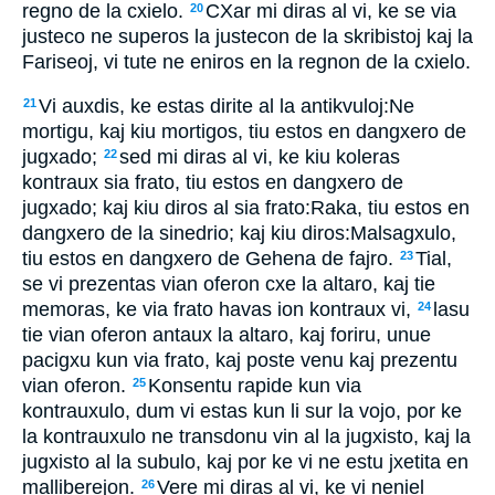
regno de la cxielo.
CXar mi diras al vi, ke se via
20
justeco ne superos la justecon de la skribistoj kaj la
Fariseoj, vi tute ne eniros en la regnon de la cxielo.
Vi auxdis, ke estas dirite al la antikvuloj:Ne
21
mortigu, kaj kiu mortigos, tiu estos en dangxero de
jugxado;
sed mi diras al vi, ke kiu koleras
22
kontraux sia frato, tiu estos en dangxero de
jugxado; kaj kiu diros al sia frato:Raka, tiu estos en
dangxero de la sinedrio; kaj kiu diros:Malsagxulo,
tiu estos en dangxero de Gehena de fajro.
Tial,
23
se vi prezentas vian oferon cxe la altaro, kaj tie
memoras, ke via frato havas ion kontraux vi,
lasu
24
tie vian oferon antaux la altaro, kaj foriru, unue
pacigxu kun via frato, kaj poste venu kaj prezentu
vian oferon.
Konsentu rapide kun via
25
kontrauxulo, dum vi estas kun li sur la vojo, por ke
la kontrauxulo ne transdonu vin al la jugxisto, kaj la
jugxisto al la subulo, kaj por ke vi ne estu jxetita en
malliberejon.
Vere mi diras al vi, ke vi neniel
26