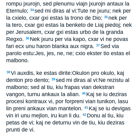
rompu jxurojn, sed plenumu viajn jxurojn antaux la
Eternulo;
sed mi diras al vi:Tute ne jxuru; nek per
34
la cxielo, cxar gxi estas la trono de Dio;
nek per
35
la tero, cxar gxi estas la benketo de Liaj piedoj; nek
per Jerusalem, cxar gxi estas urbo de la granda
Regxo.
Nek jxuru per via kapo, cxar vi ne povas
36
fari ecx unu haron blanka aux nigra.
Sed via
37
parolo estu:Jes, jes, ne, ne; cxio ekster tio estas el
malbono.
Vi auxdis, ke estas dirite:Okulon pro okulo, kaj
38
denton pro dento;
sed mi diras al vi:Ne rezistu al
39
malbono; sed al tiu, kiu frapas vian dekstran
vangon, turnu ankaux la alian.
Kaj se iu deziras
40
procesi kontraux vi, por forpreni vian tunikon, lasu
lin preni ankaux vian mantelon.
Kaj se iu devigas
41
vin iri unu mejlon, iru kun li du.
Donu al tiu, kiu
42
petas de vi; kaj ne deturnu vin de tiu, kiu deziras
prunti de vi.