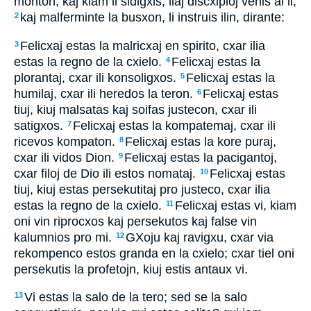
monton, kaj kiam li sidigxis, liaj discxiploj venis al li;
kaj malferminte la busxon, li instruis ilin, dirante:
2
Felicxaj estas la malricxaj en spirito, cxar ilia
3
estas la regno de la cxielo.
Felicxaj estas la
4
plorantaj, cxar ili konsoligxos.
Felicxaj estas la
5
humilaj, cxar ili heredos la teron.
Felicxaj estas
6
tiuj, kiuj malsatas kaj soifas justecon, cxar ili
satigxos.
Felicxaj estas la kompatemaj, cxar ili
7
ricevos kompaton.
Felicxaj estas la kore puraj,
8
cxar ili vidos Dion.
Felicxaj estas la pacigantoj,
9
cxar filoj de Dio ili estos nomataj.
Felicxaj estas
10
tiuj, kiuj estas persekutitaj pro justeco, cxar ilia
estas la regno de la cxielo.
Felicxaj estas vi, kiam
11
oni vin riprocxos kaj persekutos kaj false vin
kalumnios pro mi.
GXoju kaj ravigxu, cxar via
12
rekompenco estos granda en la cxielo; cxar tiel oni
persekutis la profetojn, kiuj estis antaux vi.
Vi estas la salo de la tero; sed se la salo
13