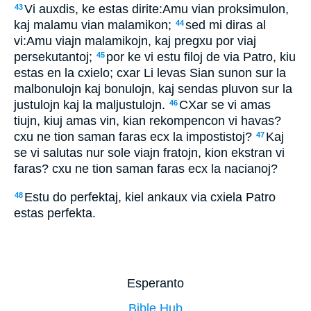
Vi auxdis, ke estas dirite:Amu vian proksimulon,
43
kaj malamu vian malamikon;
sed mi diras al
44
vi:Amu viajn malamikojn, kaj pregxu por viaj
persekutantoj;
por ke vi estu filoj de via Patro, kiu
45
estas en la cxielo; cxar Li levas Sian sunon sur la
malbonulojn kaj bonulojn, kaj sendas pluvon sur la
justulojn kaj la maljustulojn.
CXar se vi amas
46
tiujn, kiuj amas vin, kian rekompencon vi havas?
cxu ne tion saman faras ecx la impostistoj?
Kaj
47
se vi salutas nur sole viajn fratojn, kion ekstran vi
faras? cxu ne tion saman faras ecx la nacianoj?
Estu do perfektaj, kiel ankaux via cxiela Patro
48
estas perfekta.
Esperanto
Bible Hub