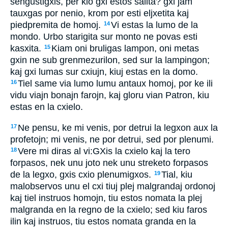
sengustigxis, per kio gxi estos salita? gxi jam
tauxgas por nenio, krom por esti eljxetita kaj
piedpremita de homoj.
Vi estas la lumo de la
14
mondo. Urbo starigita sur monto ne povas esti
kasxita.
Kiam oni bruligas lampon, oni metas
15
gxin ne sub grenmezurilon, sed sur la lampingon;
kaj gxi lumas sur cxiujn, kiuj estas en la domo.
Tiel same via lumo lumu antaux homoj, por ke ili
16
vidu viajn bonajn farojn, kaj gloru vian Patron, kiu
estas en la cxielo.
Ne pensu, ke mi venis, por detrui la legxon aux la
17
profetojn; mi venis, ne por detrui, sed por plenumi.
Vere mi diras al vi:GXis la cxielo kaj la tero
18
forpasos, nek unu joto nek unu streketo forpasos
de la legxo, gxis cxio plenumigxos.
Tial, kiu
19
malobservos unu el cxi tiuj plej malgrandaj ordonoj
kaj tiel instruos homojn, tiu estos nomata la plej
malgranda en la regno de la cxielo; sed kiu faros
ilin kaj instruos, tiu estos nomata granda en la