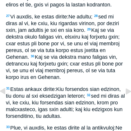
eliros el tie, gxis vi pagos la lastan kodranton.
Vi auxdis, ke estas dirite:Ne adultu;
sed mi
27
28
diras al vi, ke cxiu, kiu rigardas virinon, por deziri
sxin, jam adultis je sxi en sia koro.
Kaj se via
29
dekstra okulo faligas vin, elsxiru kaj forjxetu gxin;
cxar estus pli bone por vi, se unu el viaj membroj
pereus, ol se via tuta korpo estus jxetita en
Gehenan.
Kaj se via dekstra mano faligas vin,
30
detrancxu kaj forjxetu gxin; cxar estus pli bone por
vi, se unu el viaj membroj pereus, ol se via tuta
korpo irus en Gehenan.
Estas ankaux dirite:Kiu forsendos sian edzinon,
31
tiu donu al sxi eksedzigan leteron;
sed mi diras al
32
vi, ke cxiu, kiu forsendas sian edzinon, krom pro
malcxasteco, igas sxin adulti; kaj kiu edzigxos kun
forsenditino, tiu adultas.
Plue, vi auxdis, ke estas dirite al la antikvuloj:Ne
33