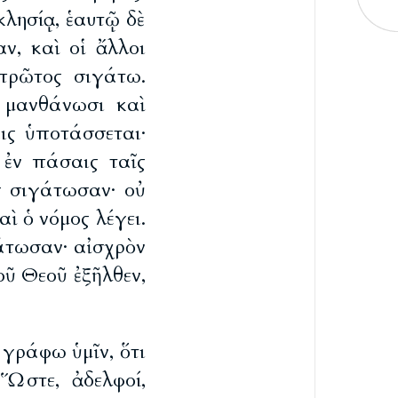
κκλησίᾳ, ἑαυτῷ δὲ
ν, καὶ οἱ ἄλλοι
πρῶτος σιγάτω.
 μανθάνωσι καὶ
ις ὑποτάσσεται·
ἐν πάσαις ταῖς
ς σιγάτωσαν· οὐ
ὶ ὁ νόμος λέγει.
τάτωσαν· αἰσχρὸν
οῦ Θεοῦ ἐξῆλθεν,
 γράφω ὑμῖν, ὅτι
Ὥστε, ἀδελφοί,