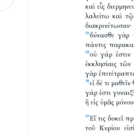
καὶ εἷς διερμην
λαλείτω καὶ τ
διακρινέτωσαν
δύνασθε γὰρ 
31
πάντες παρακα
οὐ γάρ ἐστιν
33
ἐκκλησίαις τῶν
γὰρ ἐπιτέτραπτα
εἰ δέ τι μαθεῖ
35
γάρ ἐστι γυναιξ
ἢ εἰς ὑμᾶς μόνου
Εἴ τις δοκεῖ π
37
τοῦ Κυρίου εἰσ