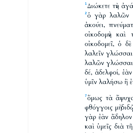
Διώκετε τὴν ἀγ
1
ὁ γὰρ λαλῶν 
2
ἀκούει, πνεύμα
οἰκοδομὴν καὶ
οἰκοδομεῖ, ὁ δ
λαλεῖν γλώσσαι
λαλῶν γλώσσαις,
δέ, ἀδελφοί, ἐ
ὑμῖν λαλήσω ἢ ἐ
ὅμως τὰ ἄψυχα 
7
φθόγγοις μὴ δι
γὰρ ἐὰν ἄδηλον
καὶ ὑμεῖς διὰ 