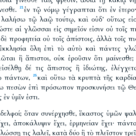
ιδία γίνεσθε ταῖς φρεσίν, ἀλλὰ τῇ κακίᾳ νη
ίνεσθε.
ἐν τῷ νόμῳ γέγραπται ὅτι ἐν ἑτερο
21
ις λαλήσω τῷ λαῷ τούτῳ, καὶ οὐδ’ οὕτως εἰ
ὥστε αἱ γλῶσσαι εἰς σημεῖόν εἰσιν οὐ τοῖς π
ἡ δὲ προφητεία οὐ τοῖς ἀπίστοις, ἀλλὰ τοῖς π
ἐκκλησία ὅλη ἐπὶ τὸ αὐτὸ καὶ πάντες γλ
ιῶται ἢ ἄπιστοι, οὐκ ἐροῦσιν ὅτι μαίνεσθε
εἰσέλθῃ δέ τις ἄπιστος ἢ ἰδιώτης, ἐλέγχε
πὸ πάντων,
καὶ οὕτω τὰ κρυπτὰ τῆς καρδί
25
ὕτω πεσὼν ἐπὶ πρόσωπον προσκυνήσει τῷ 
 ἐν ὑμῖν ἐστι.
ἀδελφοί; ὅταν συνέρχησθε, ἕκαστος ὑμῶν ψαλμ
χει, ἀποκάλυψιν ἔχει, ἑρμηνείαν ἔχει· πάντ
γλώσσῃ τις λαλεῖ, κατὰ δύο ἢ τὸ πλεῖστον τρεῖ