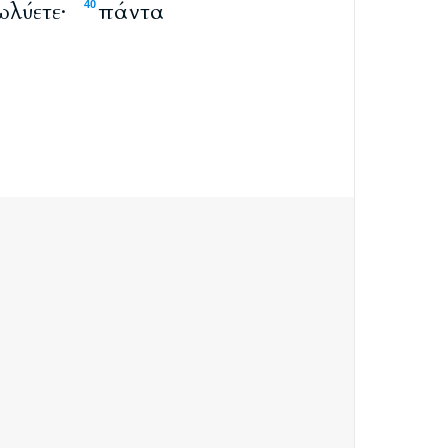
ωλύετε·
πάντα
40