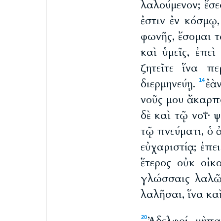
λαλούμενον; ἔσε
ἐστιν ἐν κόσμῳ
φωνῆς, ἔσομαι 
καὶ ὑμεῖς, ἐπεὶ
ζητεῖτε ἵνα πε
διερμηνεύῃ.
ἐὰ
14
νοῦς μου ἄκαρπ
δὲ καὶ τῷ νοΐ· 
τῷ πνεύματι, ὁ 
εὐχαριστίᾳ; ἐπει
ἕτερος οὐκ οἰκ
γλώσσαις λαλ
λαλῆσαι, ἵνα κα
20