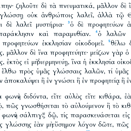
άπην· ζηλοῦτε δὲ τὰ πνευματικά, μᾶλλον δὲ 
γλώσσῃ οὐκ ἀνθρώποις λαλεῖ, ἀλλὰ τῷ Θ
τι δὲ λαλεῖ μυστήρια·
ὁ δὲ προφητεύων ἀ
3
 παράκλησιν καὶ παραμυθίαν.
ὁ λαλῶν 
4
ὲ προφητεύων ἐκκλησίαν οἰκοδομεῖ.
θέλω 
5
ς, μᾶλλον δὲ ἵνα προφητεύητε· μείζων γὰρ ὁ
 ἐκτὸς εἰ μὴ διερμηνεύῃ, ἵνα ἡ ἐκκλησία οἰκ
ὰν ἔλθω πρὸς ὑμᾶς γλώσσαις λαλῶν, τί ὑμᾶς 
ν ἀποκαλύψει ἢ ἐν γνώσει ἢ ἐν προφητείᾳ ἢ ἐ
φωνὴν διδόντα, εἴτε αὐλὸς εἴτε κιθάρα, ἐὰ
δῷ, πῶς γνωσθήσεται τὸ αὐλούμενον ἢ τὸ κι
 φωνὴν σάλπιγξ δῷ, τίς παρασκευάσεται εἰ
τῆς γλώσσης ἐὰν μὴ εὔσημον λόγον δῶτε, πῶς