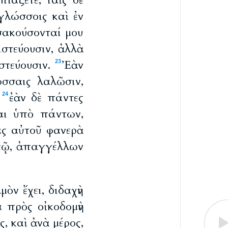
πιάζετε, ταῖς δὲ
γλώσσοις καὶ ἐν
σακούσονταί μου
ιστεύουσιν, ἀλλὰ
ιστεύουσιν.
Ἐὰν
23
ώσσαις λαλῶσιν,
;
ἐὰν δὲ πάντες
24
ται ὑπὸ πάντων,
ας αὐτοῦ φανερὰ
Θεῷ, ἀπαγγέλλων
ὸν ἔχει, διδαχὴν
α πρὸς οἰκοδομὴν
ς, καὶ ἀνὰ μέρος,