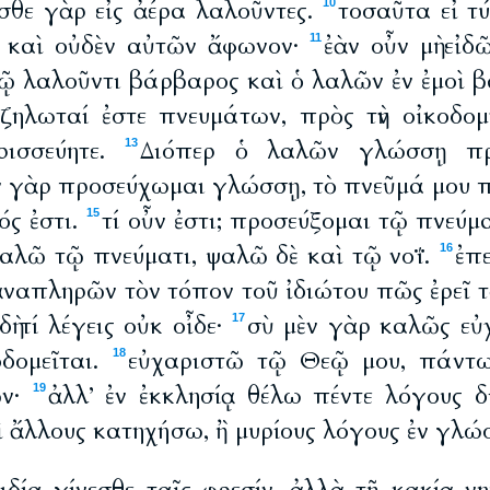
σθε γὰρ εἰς ἀέρα λαλοῦντες.
τοσαῦτα εἰ τ
10
, καὶ οὐδὲν αὐτῶν ἄφωνον·
ἐὰν οὖν μὴ εἰδ
11
τῷ λαλοῦντι βάρβαρος καὶ ὁ λαλῶν ἐν ἐμοὶ 
 ζηλωταί ἐστε πνευμάτων, πρὸς τὴν οἰκοδομ
ρισσεύητε.
Διόπερ ὁ λαλῶν γλώσσῃ πρ
13
ν γὰρ προσεύχωμαι γλώσσῃ, τὸ πνεῦμά μου π
ός ἐστι.
τί οὖν ἐστι; προσεύξομαι τῷ πνεύμ
15
ψαλῶ τῷ πνεύματι, ψαλῶ δὲ καὶ τῷ νοΐ.
ἐπ
16
ἀναπληρῶν τὸν τόπον τοῦ ἰδιώτου πῶς ἐρεῖ τ
δὴ τί λέγεις οὐκ οἶδε·
σὺ μὲν γὰρ καλῶς εὐχ
17
οδομεῖται.
εὐχαριστῶ τῷ Θεῷ μου, πάντ
18
ῶν·
ἀλλ’ ἐν ἐκκλησίᾳ θέλω πέντε λόγους δ
19
ὶ ἄλλους κατηχήσω, ἢ μυρίους λόγους ἐν γλώ