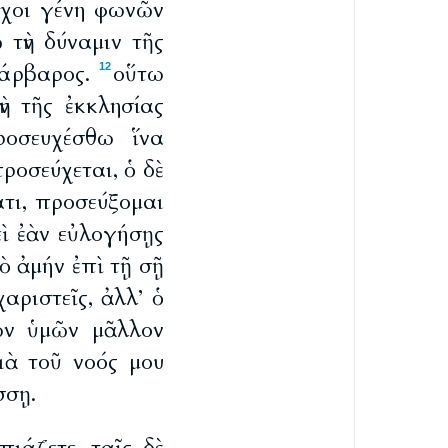
ύχοι γένη φωνῶν
ῶ τὴν δύναμιν τῆς
βάρβαρος.
οὕτω
12
ὴν τῆς ἐκκλησίας
οσευχέσθω ἵνα
ροσεύχεται, ὁ δὲ
ατι, προσεύξομαι
εὶ ἐὰν εὐλογήσῃς
ὸ ἀμήν ἐπὶ τῇ σῇ
αριστεῖς, ἀλλ’ ὁ
ων ὑμῶν μᾶλλον
ιὰ τοῦ νοός μου
σσῃ.