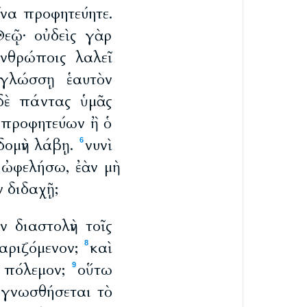
ἵνα προφητεύητε.
εῷ· οὐδεὶς γὰρ
νθρώποις λαλεῖ
γλώσσῃ ἑαυτὸν
δὲ πάντας ὑμᾶς
 προφητεύων ἢ ὁ
οδομὴν λάβῃ.
νυνὶ
6
ὠφελήσω, ἐὰν μὴ
ν διδαχῇ;
ν διαστολὴν τοῖς
θαριζόμενον;
καὶ
8
ς πόλεμον;
οὕτω
9
 γνωσθήσεται τὸ