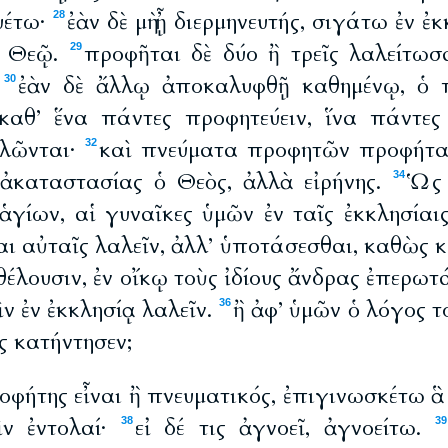
ευέτω·
ἐὰν δὲ μὴ ᾖ διερμηνευτής, σιγάτω ἐν ἐ
28
ῷ Θεῷ.
προφῆται δὲ δύο ἢ τρεῖς λαλείτωσα
29
·
ἐὰν δὲ ἄλλῳ ἀποκαλυφθῇ καθημένῳ, ὁ 
30
καθ’ ἕνα πάντες προφητεύειν, ἵνα πάντες
λῶνται·
καὶ πνεύματα προφητῶν προφήτα
32
 ἀκαταστασίας ὁ Θεὸς, ἀλλὰ εἰρήνης.
Ὡς 
34
 ἁγίων, αἱ γυναῖκες ὑμῶν ἐν ταῖς ἐκκλησίαι
ι αὐταῖς λαλεῖν, ἀλλ’ ὑποτάσεσθαι, καθὼς κα
ν θέλουσιν, ἐν οἴκῳ τοὺς ἰδίους ἄνδρας ἐπερω
ὶν ἐν ἐκκλησίᾳ λαλεῖν.
ἢ ἀφ’ ὑμῶν ὁ λόγος τ
36
ς κατήντησεν;
ροφήτης εἶναι ἢ πνευματικός, ἐπιγινωσκέτω ἃ
ὶν ἐντολαί·
εἰ δέ τις ἀγνοεῖ, ἀγνοείτω.
38
39