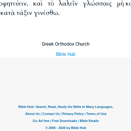
οφητεύειν, καὶ τὸ λαλεῖν γλώσσαις μὴ κ
κατὰ τάξιν γινέσθω.
Greek Orthodox Church
Bible Hub