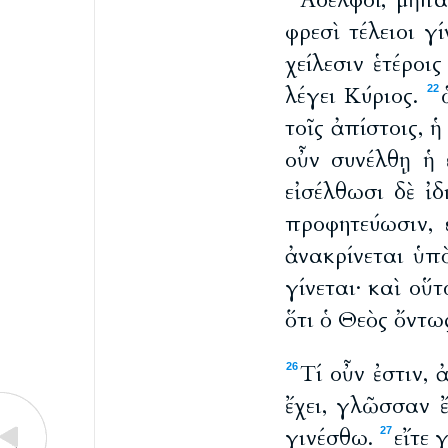
Ἀδελφοί, μὴ πα
φρεσὶ τέλειοι γ
χείλεσιν ἑτέρο
λέγει Κύριος.
22
τοῖς ἀπίστοις, 
οὖν συνέλθῃ ἡ 
εἰσέλθωσι δὲ ἰδ
προφητεύωσιν, 
ἀνακρίνεται ὑ
γίνεται· καὶ ο
ὅτι ὁ Θεὸς ὄντως
Τί οὖν ἐστιν, 
26
ἔχει, γλῶσσαν ἔ
γινέσθω.
εἴτε 
27