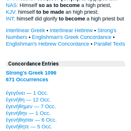
NAS:
Himself
so as to become
a high priest,
KJV:
himself
to be made
an high priest;
INT:
himself did glorify
to become
a high priest but
Interlinear Greek
•
Interlinear Hebrew
•
Strong's
Numbers
•
Englishman's Greek Concordance
•
Englishman's Hebrew Concordance
•
Parallel Texts
Concordance Entries
Strong's Greek 1096
671 Occurrences
ἐγεγόνει — 1 Occ.
ἐγενήθη — 12 Occ.
ἐγενήθημεν — 7 Occ.
ἐγενήθην — 1 Occ.
ἐγενήθησαν — 6 Occ.
ἐγενήθητε — 5 Occ.