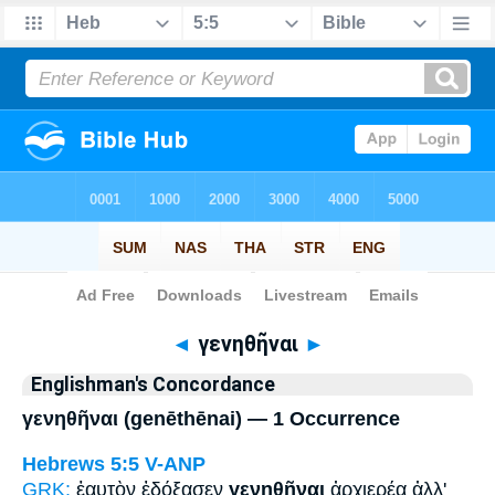
Bible
>
Strong's
> Greek
◄
γενηθῆναι
►
Englishman's Concordance
γενηθῆναι (genēthēnai) — 1 Occurrence
Hebrews 5:5
V-ANP
GRK:
ἑαυτὸν ἐδόξασεν
γενηθῆναι
ἀρχιερέα ἀλλ'