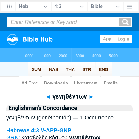
Bible
>
Strong's
> Greek
◄
γενηθέντων
►
Englishman's Concordance
γενηθέντων (genēthentōn) — 1 Occurrence
Hebrews 4:3
V-APP-GNP
GRK:
καταβολῆς κόσμου
γενηθέντων