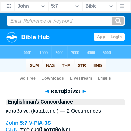
Bible
>
Strong's
> Greek
◄
καταβαίνει
►
Englishman's Concordance
καταβαίνει (katabainei) — 2 Occurrences
John 5:7
V-PIA-3S
GRK:
πρὸ ἐμοῦ
καταβαίνει