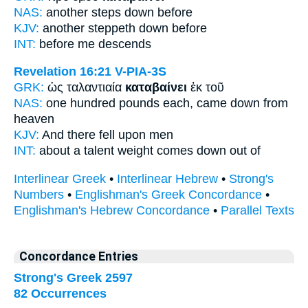
NAS:
another
steps down
before
KJV:
another
steppeth down
before
INT:
before me
descends
Revelation 16:21
V-PIA-3S
GRK:
ὡς ταλαντιαία
καταβαίνει
ἐκ τοῦ
NAS:
one hundred pounds
each, came down
from
heaven
KJV:
And
there fell
upon men
INT:
about a talent weight
comes down
out of
Interlinear Greek
•
Interlinear Hebrew
•
Strong's
Numbers
•
Englishman's Greek Concordance
•
Englishman's Hebrew Concordance
•
Parallel Texts
Concordance Entries
Strong's Greek 2597
82 Occurrences