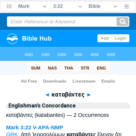
Bible
>
Strong's
> Greek
◄
καταβάντες
►
Englishman's Concordance
καταβάντες (katabantes) — 2 Occurrences
Mark 3:22
V-APA-NMP
GRK:
ἀπὸ Ἰεροσολύμων
καταβάντες
ἔλεγον ὅτι