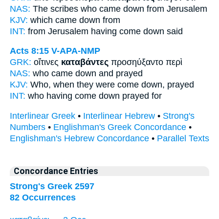
NAS:
The scribes
who came down
from Jerusalem
KJV:
which
came down
from
INT:
from Jerusalem
having come down
said
Acts 8:15
V-APA-NMP
GRK:
οἵτινες
καταβάντες
προσηύξαντο περὶ
NAS:
who
came down
and prayed
KJV:
Who,
when they were come down,
prayed
INT:
who
having come down
prayed for
Interlinear Greek
•
Interlinear Hebrew
•
Strong's
Numbers
•
Englishman's Greek Concordance
•
Englishman's Hebrew Concordance
•
Parallel Texts
Concordance Entries
Strong's Greek 2597
82 Occurrences