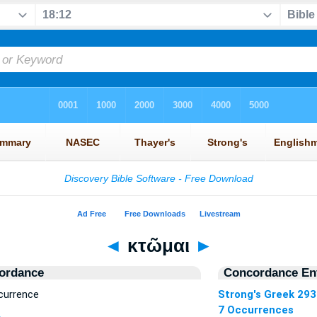
◄
κτῶμαι
►
ordance
Concordance Ent
currence
Strong's Greek 29
7 Occurrences