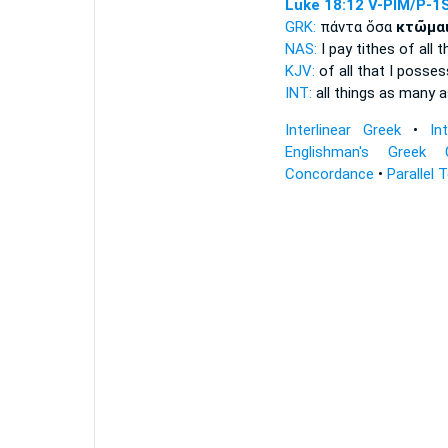
Luke 18:12
V-PIM/P-1
GRK:
πάντα ὅσα
κτῶμα
NAS:
I pay tithes of all
th
KJV:
of all that
I posses
INT:
all things as many 
Interlinear Greek
•
In
Englishman's Greek 
Concordance
•
Parallel 