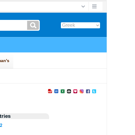
ries
32