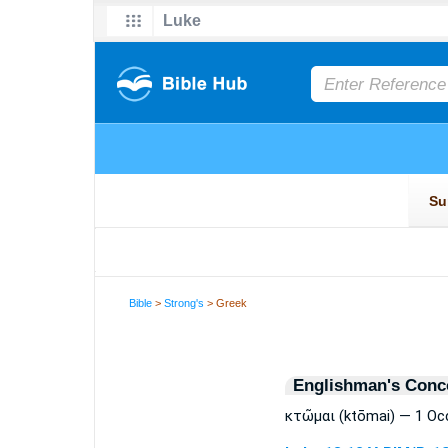
Bible
>
Strong's
> Greek
Englishman's Conc
κτῶμαι (ktōmai) — 1 Oc