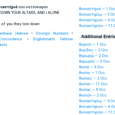
ιαστήριά
σου κατέσκαψαν
θυσιαστήριά — 1 Occ
 DOWN
YOUR ALTARS,
AND I ALONE
θυσιαστηρίῳ — 5 Oc
θυσιαστήριον — 6 Oc
s
of you they tore down
θυσιαστηρίου — 11 
terlinear Hebrew
•
Strong's Numbers
•
Additional Entri
Concordance
•
Englishman's Hebrew
θυρεὸν — 1 Occ.
Texts
θυρίδος — 2 Occ.
θυρωρῷ — 2 Occ.
θυρωρὸς — 2 Occ.
θυσία — 3 Occ.
θυσίαι — 1 Occ.
θυσίαις — 3 Occ.
θυσίαν — 11 Occ.
θυσίας — 9 Occ.
θυσιῶν — 2 Occ.
θυσιαστηρίῳ — 5 Oc
θυσιαστήριον — 6 Oc
θυσιαστηρίου — 11 