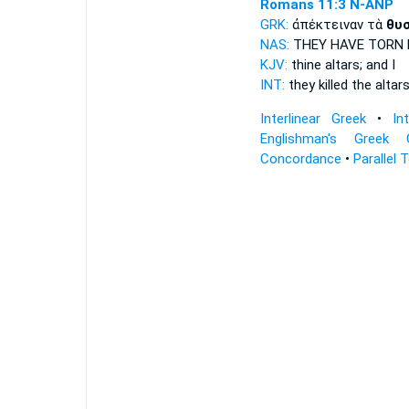
Romans 11:3
N-ANP
GRK:
ἀπέκτειναν τὰ
θυσ
NAS:
THEY HAVE TORN
KJV:
thine
altars;
and I
INT:
they killed the
altar
Interlinear Greek
•
In
Englishman's Greek 
Concordance
•
Parallel 