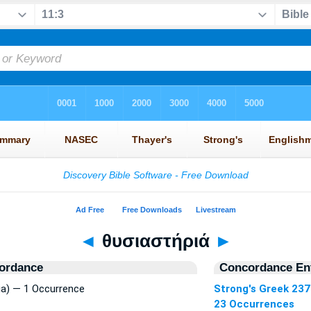
◄
θυσιαστήριά
►
ordance
Concordance Ent
ia) — 1 Occurrence
Strong's Greek 23
23 Occurrences