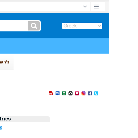
ries
79