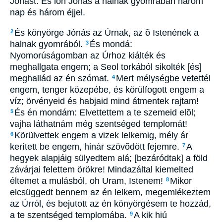
Jónást. És lõn Jónás a halnak gyomrában három
nap és három éjjel.
És könyörge Jónás az Úrnak, az õ Istenének a
2
halnak gyomrából.
És mondá:
3
Nyomorúságomban az Úrhoz kiálték és
meghallgata engem; a Seol torkából sikolték [és]
meghallád az én szómat.
Mert mélységbe vetettél
4
engem, tenger közepébe, és körülfogott engem a
víz; örvényeid és habjaid mind átmentek rajtam!
És én mondám: Elvettettem a te szemeid elõl;
5
vajha láthatnám még szentséged templomát!
Körülvettek engem a vizek lelkemig, mély ár
6
kerített be engem, hinár szövõdött fejemre.
A
7
hegyek alapjáig sülyedtem alá; [bezáródtak] a föld
závárjai felettem örökre! Mindazáltal kiemelted
éltemet a mulásból, oh Uram, Istenem!
Mikor
8
elcsüggedt bennem az én lelkem, megemlékeztem
az Úrról, és bejutott az én könyörgésem te hozzád,
a te szentséged templomába.
A kik hiú
9