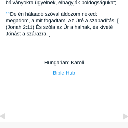
bálványokra ügyelnek, elhagyják boldogságukat;
De én hálaadó szóval áldozom néked;
10
megadom, a mit fogadtam. Az Úré a szabadítás. [
(Jonah 2:11) És szóla az Úr a halnak, és kiveté
Jónást a szárazra. ]
Hungarian: Karoli
Bible Hub