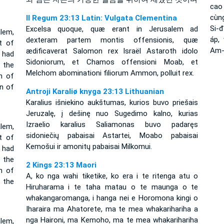
cao
cùn
II Regum 23:13 Latin: Vulgata Clementina
Si-
Excelsa quoque, quæ erant in Jerusalem ad
lem,
áp,
dexteram partem montis offensionis, quæ
t of
Am-
ædificaverat Salomon rex Israël Astaroth idolo
 had
Sidoniorum, et Chamos offensioni Moab, et
 the
Melchom abominationi filiorum Ammon, polluit rex.
n of
n of
Antroji Karaliø knyga 23:13 Lithuanian
Karalius išniekino aukštumas, kurios buvo priešais
Jeruzalę, į dešinę nuo Sugedimo kalno, kurias
Izraelio karalius Saliamonas buvo padaręs
lem,
sidoniečių pabaisai Astartei, Moabo pabaisai
t of
Kemošui ir amonitų pabaisai Milkomui.
 had
 the
2 Kings 23:13 Maori
n of
A, ko nga wahi tiketike, ko era i te ritenga atu o
 the
Hiruharama i te taha matau o te maunga o te
whakangaromanga, i hanga nei e Horomona kingi o
Iharaira ma Ahatorete, ma te mea whakarihariha a
nga Haironi, ma Kemoho, ma te mea whakarihariha
lem,