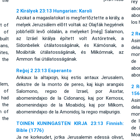
 the
rey
abo
2 Királyok 23:13 Hungarian: Karoli
abo
Azokat a magaslatokat is megfertõztette a király, a
los 
melyek Jeruzsálem elõtt voltak az Olajfák hegyének
t of
jobbfelõl levõ oldalán, a melyeket [még] Salamon,
t of
2 R
az Izráel királya épített volt Astóretnek, a
built
Asi
Sídonbeliek útálatosságának, és Kámósnak, a
ans,
del
Moábiták útálatosságának, és Milkómnak, az
tes,
mon
Ammon fiai útálatosságának.
 the
de 
abo
Reĝoj 2 23:13 Esperanto
abo
Ankaux la altajxojn, kiuj estis antaux Jerusalem,
lem,
dekstre de la monto de pereo, kaj kiujn arangxis
2 R
t of
Salomono, regxo de Izrael, por Asxtar,
156
 had
abomenindajxo de la Cidonanoj, kaj por Kemosx,
Asi
 the
abomenindajxo de la Moabidoj, kaj por Milkom,
del
n of
abomenindajxo de la Amonidoj, la regxo malpurigis.
mon
 the
de 
TOINEN KUNINGASTEN KIRJA 23:13 Finnish:
de 
Bible (1776)
Moa
Ja ne korkeudet, jotka Jerusalemin edessä olivat,