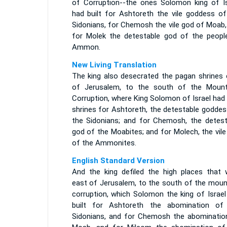
of Corruption--the ones Solomon king of Is
had built for Ashtoreth the vile goddess of
Sidonians, for Chemosh the vile god of Moab,
for Molek the detestable god of the peopl
Ammon.
New Living Translation
The king also desecrated the pagan shrines 
of Jerusalem, to the south of the Moun
Corruption, where King Solomon of Israel had 
shrines for Ashtoreth, the detestable goddes
the Sidonians; and for Chemosh, the detest
god of the Moabites; and for Molech, the vil
of the Ammonites.
English Standard Version
And the king defiled the high places that 
east of Jerusalem, to the south of the moun
corruption, which Solomon the king of Israel
built for Ashtoreth the abomination of
Sidonians, and for Chemosh the abominatio