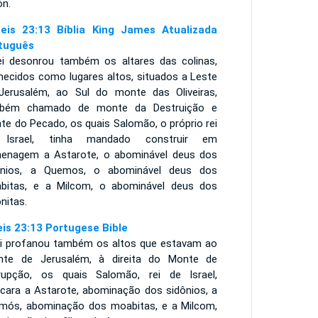
n.
eis 23:13 Bíblia King James Atualizada
tuguês
ei desonrou também os altares das colinas,
hecidos como lugares altos, situados a Leste
Jerusalém, ao Sul do monte das Oliveiras,
bém chamado de monte da Destruição e
te do Pecado, os quais Salomão, o próprio rei
Israel, tinha mandado construir em
enagem a Astarote, o abominável deus dos
ônios, a Quemos, o abominável deus dos
bitas, e a Milcom, o abominável deus dos
nitas.
eis 23:13 Portugese Bible
ei profanou também os altos que estavam ao
ente de Jerusalém, à direita do Monte de
rupção, os quais Salomão, rei de Israel,
ficara a Astarote, abominação dos sidônios, a
mós, abominação dos moabitas, e a Milcom,