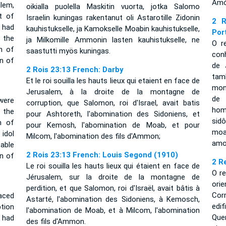
Amó
lem,
oikialla puolella Maskitin vuorta, jotka Salomo
t of
Israelin kuningas rakentanut oli Astarotille Zidonin
2 R
 had
kauhistukselle, ja Kamokselle Moabin kauhistukselle,
Por
 the
ja Milkomille Ammonin lasten kauhistukselle, ne
O r
n of
saastutti myös kuningas.
con
n of
de 
2 Rois 23:13 French: Darby
tam
Et le roi souilla les hauts lieux qui etaient en face de
mon
Jerusalem, à la droite de la montagne de
de 
were
corruption, que Salomon, roi d'Israel, avait batis
hom
 the
pour Ashtoreth, l'abomination des Sidoniens, et
sid
n of
pour Kemosh, l'abomination de Moab, et pour
moa
 idol
Milcom, l'abomination des fils d'Ammon;
amo
able
2 Rois 23:13 French: Louis Segond (1910)
n of
2 R
Le roi souilla les hauts lieux qui étaient en face de
O r
Jérusalem, sur la droite de la montagne de
ori
perdition, et que Salomon, roi d'Israël, avait bâtis à
Cor
aced
Astarté, l'abomination des Sidoniens, à Kemosch,
edi
tion
l'abomination de Moab, et à Milcom, l'abomination
Que
 had
des fils d'Ammon.