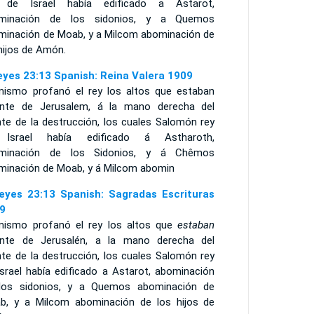
 de Israel había edificado a Astarot,
minación de los sidonios, y a Quemos
minación de Moab, y a Milcom abominación de
hijos de Amón.
eyes 23:13 Spanish: Reina Valera 1909
mismo profanó el rey los altos que estaban
ante de Jerusalem, á la mano derecha del
te de la destrucción, los cuales Salomón rey
Israel había edificado á Astharoth,
minación de los Sidonios, y á Chêmos
minación de Moab, y á Milcom abomin
eyes 23:13 Spanish: Sagradas Escrituras
9
mismo profanó el rey los altos que
estaban
ante de Jerusalén, a la mano derecha del
te de la destrucción, los cuales Salomón rey
Israel había edificado a Astarot, abominación
los sidonios, y a Quemos abominación de
b, y a Milcom abominación de los hijos de