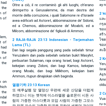
 had
ay n
Oltre a ciò, il re contaminò gli alti luoghi, ch’erano
 the
dirimpetto a Gerusalemme, da man destra del
n of
2 พ
monte della corruzione, i quali Salomone re d’Israele
n of
และก
avea edificati ad Astoret, abbominazione de’ Sidonii;
กรุง
ed a Chemos, abbominazione de’ Moabiti; ed a
ของ
Milcom, abbominazione de’ figliuoli di Ammon;
สร้
lem,
ไซด
2 RAJA-RAJA 23:13 Indonesian - Terjemahan
t of
ขอ
Lama (TL)
 had
สะอ
Dan lagi segala panggung yang pada sebelah timur
 the
Yeruzalem dan pada sebelah selatan bukit Masyhit,
n of
2 K
perbuatan Sulaiman, raja orang Israel, bagi Astoret,
 the
Yer
kekejian orang Zidoni, dan bagi Kamos, kekejian
İsr
orang Moabi, dan bagi Milkhom, kekejian bani
Aşt
Ammon, itupun dinajiskan oleh baginda.
Amm
m on
oldu
열왕기하 23:13 Korean
hich
또 예루살렘 앞 멸망산 우편에 세운 산당을 더럽게
 the
2 C
하였으니 이는 옛적에 이스라엘왕 솔로몬이 시돈 사
ndal
Vua
람의 가증한 아스다롯과 모압 사람의 가증한 그모스
 the
ru-s
와 암몬 자손의 가증한 밀곰을 위하여 세웠던 것이며