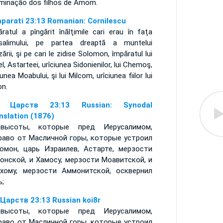
minação dos filhos de Amom.
mparati 23:13 Romanian: Cornilescu
ratul a pîngărit înălţimile cari erau în faţa
usalimului, pe partea dreaptă a muntelui
zării, şi pe cari le zidise Solomon, împăratul lui
el, Astarteei, urîciunea Sidonienilor, lui Chemoş,
iunea Moabului, şi lui Milcom, urîciunea fiilor lui
n.
я Царств 23:13 Russian: Synodal
nslation (1876)
высоты, которые пред Иерусалимом,
раво от Масличной горы, которые устроил
омон, царь Израилев, Астарте, мерзости
онской, и Хамосу, мерзости Моавитской, и
хому, мерзости Аммонитской, осквернил
ь;
 Царств 23:13 Russian koi8r
высоты, которые пред Иерусалимом,
раво от Масличной горы, которые устроил