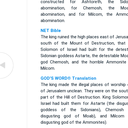
constructed for Ashtoreth, the Sido
abomination, for Chemosh, the Moa
abomination, and for Milcom, the Ammo
abomination.
NET Bible
The king ruined the high places east of Jerus
south of the Mount of Destruction, that 
Solomon of Israel had built for the detest
Sidonian goddess Astarte, the detestable Moa
god Chemosh, and the horrible Ammonite
Milcom.
GOD'S WORD® Translation
The king made the illegal places of worship 
of Jerusalem unclean. They were on the sout
part of the Hill of Destruction. King Solomo
Israel had built them for Astarte (the disgu
goddess of the Sidonians), Chemosh 
disgusting god of Moab), and Milcom 
disgusting god of the Ammonites).