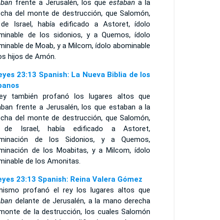
aban
frente a Jerusalén, los que
estaban
a la
echa del monte de destrucción, que Salomón,
 de Israel, había edificado a Astoret, ídolo
minable de los sidonios, y a Quemos, ídolo
minable de Moab, y a Milcom, ídolo abominable
os hijos de Amón.
eyes 23:13 Spanish: La Nueva Biblia de los
panos
rey también profanó los lugares altos que
aban frente a Jerusalén, los que estaban a la
echa del monte de destrucción, que Salomón,
 de Israel, había edificado a Astoret,
minación de los Sidonios, y a Quemos,
minación de los Moabitas, y a Milcom, ídolo
minable de los Amonitas.
eyes 23:13 Spanish: Reina Valera Gómez
mismo profanó el rey los lugares altos que
aban
delante de Jerusalén, a la mano derecha
 monte de la destrucción, los cuales Salomón