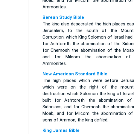
Moab, and for Milcom the abomination of
Ammonites.
Berean Study Bible
The king also desecrated the high places eas
Jerusalem, to the south of the Moun
Corruption, which King Solomon of Israel had 
for Ashtoreth the abomination of the Sidoni
for Chemosh the abomination of the Moabi
and for Milcom the abomination of
Ammonites.
New American Standard Bible
The high places which were before Jerusa
which were on the right of the moun
destruction which Solomon the king of Israel
built for Ashtoreth the abomination of
Sidonians, and for Chemosh the abominatio
Moab, and for Milcom the abomination of
sons of Ammon, the king defiled.
King James Bible