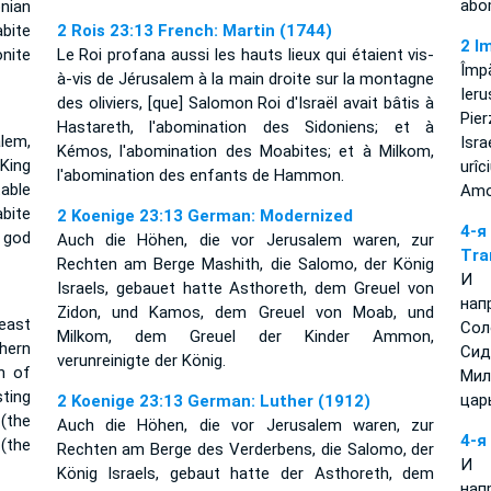
abo
nian
bite
2 Rois 23:13 French: Martin (1744)
2 I
nite
Le Roi profana aussi les hauts lieux qui étaient vis-
Împă
à-vis de Jérusalem à la main droite sur la montagne
Ier
des oliviers, [que] Salomon Roi d'Israël avait bâtis à
Pier
Hastareth, l'abomination des Sidoniens; et à
alem,
Isra
Kémos, l'abomination des Moabites; et à Milkom,
King
urîc
l'abomination des enfants de Hammon.
able
Amo
bite
2 Koenige 23:13 German: Modernized
4-
 god
Auch die Höhen, die vor Jerusalem waren, zur
Tra
Rechten am Berge Mashith, die Salomo, der König
И 
Israels, gebauet hatte Asthoreth, dem Greuel von
нап
Zidon, und Kamos, dem Greuel von Moab, und
east
Сол
Milkom, dem Greuel der Kinder Ammon,
hern
Сид
verunreinigte der König.
n of
Мил
sting
цар
2 Koenige 23:13 German: Luther (1912)
(the
Auch die Höhen, die vor Jerusalem waren, zur
4-я
(the
Rechten am Berge des Verderbens, die Salomo, der
И 
König Israels, gebaut hatte der Asthoreth, dem
нап