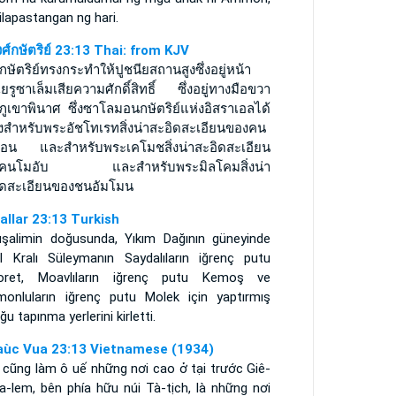
ilapastangan ng hari.
งศ์กษัตริย์ 23:13 Thai: from KJV
ษัตริย์ทรงกระทำให้ปูชนียสถานสูงซึ่งอยู่หน้า
เยรูซาเล็มเสียความศักดิ์สิทธิ์ ซึ่งอยู่ทางมือขวา
ภูเขาพินาศ ซึ่งซาโลมอนกษัตริย์แห่งอิสราเอลได้
างสำหรับพระอัชโทเรทสิ่งน่าสะอิดสะเอียนของคน
อน และสำหรับพระเคโมชสิ่งน่าสะอิดสะเอียน
งคนโมอับ และสำหรับพระมิลโคมสิ่งน่า
ิดสะเอียนของชนอัมโมน
rallar 23:13 Turkish
uşalimin doğusunda, Yıkım Dağının güneyinde
ail Kralı Süleymanın Saydalıların iğrenç putu
oret, Moavlıların iğrenç putu Kemoş ve
onluların iğrenç putu Molek için yaptırmış
ğu tapınma yerlerini kirletti.
aùc Vua 23:13 Vietnamese (1934)
 cũng làm ô uế những nơi cao ở tại trước Giê-
a-lem, bên phía hữu núi Tà-tịch, là những nơi