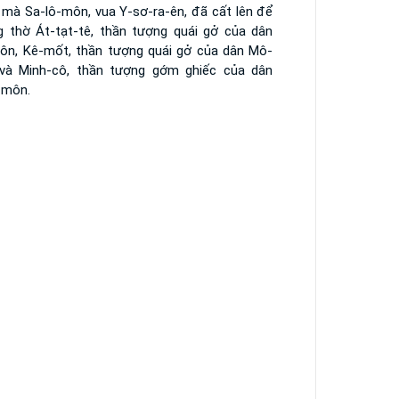
 mà Sa-lô-môn, vua Y-sơ-ra-ên, đã cất lên để
g thờ Át-tạt-tê, thần tượng quái gở của dân
đôn, Kê-mốt, thần tượng quái gở của dân Mô-
 và Minh-cô, thần tượng gớm ghiếc của dân
môn.