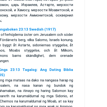
омон, царь Израилев, Астарте, мерзости
онской, и Хамосу, мерзости Моавитской, и
хому, мерзости Аммонитской, осквернил
ь;
ungaboken 23:13 Swedish (1917)
 offerhöjderna öster om Jerusalem och söder
ördärvets berg, vilka Salomo, Israels konung,
e byggt åt Astarte, sidoniernas styggelse, åt
os, Moabs styggelse, och åt Milkom,
ons barns skändlighet, dem orenade
ungen.
ings 23:13 Tagalog: Ang Dating Biblia
05)
ang mga mataas na dako na nangasa harap ng
usalem, na nasa kanan ng bundok ng
ahamakan, na itinayo ng haring Salomon kay
hareth na karumaldumal ng mga Sidonio, at
 Chemos na karumaldumal ng Moab, at sa kay
com na karumaldumal ng mga anak ni Ammon,