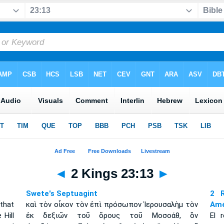
◄
2 Kings 23:13
►
Swete's Septuagint
2 R
that
καὶ τὸν οἶκον τὸν ἐπὶ πρόσωπον Ἰερουσαλὴμ τὸν
Amé
Hill
ἐκ δεξιῶν τοῦ ὄρους τοῦ Μοσοάθ, ὃν
El 