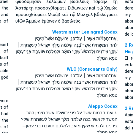
rael
ᾠκοδόμησεν Σαλωμὼν βασιλεὺς Ἰσραὴλ τῇ
est
 the
Ἀστάρτῃ προσοχθίσματι Σιδωνίων καὶ τῷ Χαμὼς
der
 and
προσοχθίσματι Μωὰβ καὶ τῷ Μολχὸλ βδελύγματι
rey
e of
υἱῶν Ἀμμών, ἐμίανεν ὁ βασιλεύς.
abo
abo
Westminster Leningrad Codex
de l
וְֽאֶת־הַבָּמֹ֞ות אֲשֶׁ֣ר ׀ עַל־פְּנֵ֣י יְרוּשָׁלִַ֗ם אֲשֶׁר֮ מִימִ֣ין
east
לְהַר־הַמַּשְׁחִית֒ אֲשֶׁ֣ר בָּ֠נָה שְׁלֹמֹ֨ה מֶֽלֶךְ־יִשְׂרָאֵ֜ל לְעַשְׁתֹּ֣רֶת ׀
2 R
t of
שִׁקֻּ֣ץ צִידֹנִ֗ים וְלִכְמֹושׁ֙ שִׁקֻּ֣ץ מֹואָ֔ב וּלְמִלְכֹּ֖ם תֹּועֲבַ֣ת בְּנֵֽי־עַמֹּ֑ון
His
built
טִמֵּ֖א הַמֶּֽלֶךְ׃
El 
s of
est
WLC (Consonants Only)
able
der
ואת־הבמות אשר ׀ על־פני ירושלם אשר מימין
e god
rey
להר־המשחית אשר בנה שלמה מלך־ישראל לעשתרת ׀
abo
שקץ צידנים ולכמוש שקץ מואב ולמלכם תועבת בני־עמון
abo
טמא המלך׃
abo
were
Aleppo Codex
t of
2 R
יג ואת הבמות אשר על פני ירושלם אשר מימין להר
 had
Asi
המשחית אשר בנה שלמה מלך ישראל לעשתרת שקץ
 the
est
צידנים ולכמוש שקץ מואב ולמלכם תועבת בני עמון--
n of
del
טמא המלך