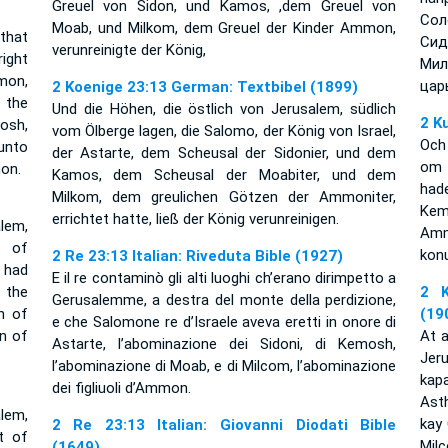
Greuel von Sidon, und Kamos, ,dem Greuel von
Сол
Moab, und Milkom, dem Greuel der Kinder Ammon,
that
Сид
verunreinigte der König,
ight
Мил
mon,
цар
2 Koenige 23:13 German: Textbibel (1899)
, the
Und die Höhen, die östlich von Jerusalem, südlich
2 K
osh,
vom Ölberge lagen, die Salomo, der König von Israel,
Och
unto
der Astarte, dem Scheusal der Sidonier, und dem
om F
on.
Kamos, dem Scheusal der Moabiter, und dem
had
Milkom, dem greulichen Götzen der Ammoniter,
Kem
errichtet hatte, ließ der König verunreinigen.
lem,
Amm
t of
kon
2 Re 23:13 Italian: Riveduta Bible (1927)
 had
E il re contaminò gli alti luoghi ch’erano dirimpetto a
 the
2 K
Gerusalemme, a destra del monte della perdizione,
n of
(19
e che Salomone re d’Israele aveva eretti in onore di
n of
At 
Astarte, l’abominazione dei Sidoni, di Kemosh,
Jer
l’abominazione di Moab, e di Milcom, l’abominazione
kap
dei figliuoli d’Ammon.
Ast
lem,
kay
2 Re 23:13 Italian: Giovanni Diodati Bible
t of
Mil
(1649)