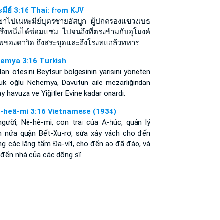
ะมีย์ 3:16 Thai: from KJV
เขาไปเนหะมีย์บุตรชายอัสบูก ผู้ปกครองแขวงเบธ
ครึ่งหนึ่งได้ซ่อมแซม ไปจนถึงที่ตรงข้ามกับอุโมงค์
ศพของดาวิด ถึงสระขุดและถึงโรงทแกล้วทหาร
emya 3:16 Turkish
an ötesini Beytsur bölgesinin yarısını yöneten
uk oğlu Nehemya, Davutun aile mezarlığından
y havuza ve Yiğitler Evine kadar onardı.
-heâ-mi 3:16 Vietnamese (1934)
người, Nê-hê-mi, con trai của A-húc, quản lý
n nửa quận Bết-Xu-rơ, sửa xây vách cho đến
ng các lăng tẩm Ða-vít, cho đến ao đã đào, và
 đến nhà của các dõng sĩ.