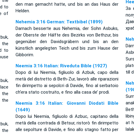
o the
Нее
den man gemacht hatte, und bis an das Haus der
nd to
За 
Helden.
e of
по
Дав
Nehemia 3:16 German: Textbibel (1899)
хра
Darnach besserte aus Nehemia, der Sohn Asbuks,
der Oberste der Hälfte des Bezirks von Bethzur, bis
buk,
Neh
gegenüber den Davidsgräbern und bis an den
o the
Där
künstlich angelegten Teich und bis zum Hause der
d to
Asb
Gibborim.
ouse
Sur
pla
Neemia 3:16 Italian: Riveduta Bible (1927)
till
Dopo di lui Neemia, figliuolo di Azbuk, capo della
metà del distretto di Beth-Zur, lavorò alle riparazioni
buk,
Neh
fin dirimpetto ai sepolcri di Davide, fino al serbatoio
place
(19
ch’era stato costruito, e fino alla casa de’ prodi.
 the
Sum
 the
anak
Neemia 3:16 Italian: Giovanni Diodati Bible
Bet
(1649)
libi
Dopo lui Neemia, figliuolo di Azbuc, capitano della
at 
metà della contrada di Betsur, ristorò fin dirimpetto
buk,
lala
alle sepolture di Davide, e fino allo stagno fatto per
o the