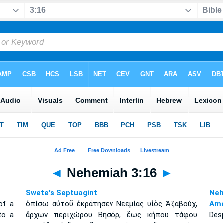
◄
Nehemiah 3:16
►
Swete's Septuagint
Neh
of a
ὀπίσω αὐτοῦ ἐκράτησεν Νεεμίας υἱὸς Ἀζαβούχ,
Amé
to a
ἄρχων περιχώρου Βησόρ, ἕως κήπου τάφου
Desp