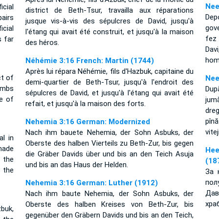
Nee
icial
district de Beth-Tsur, travailla aux réparations
Dep
pairs
jusque vis-à-vis des sépulcres de David, jusqu'à
gov
icial
l'étang qui avait été construit, et jusqu'à la maison
fez
s far
des héros.
Dav
hom
Néhémie 3:16 French: Martin (1744)
Après lui répara Néhémie, fils d'Hazbuk, capitaine du
ct of
Nee
demi-quartier de Beth-Tsur, jusqu'à l'endroit des
ombs
Dup
sépulcres de David, et jusqu'à l'étang qui avait été
se of
jum
refait, et jusqu'à la maison des forts.
dreg
pîn
Nehemia 3:16 German: Modernized
vitej
Nach ihm bauete Nehemia, der Sohn Asbuks, der
l in
Oberste des halben Vierteils zu Beth-Zur, bis gegen
made
Нее
die Gräber Davids über und bis an den Teich Asuja
 the
(18
und bis an das Haus der Helden.
 the
За 
по
Nehemia 3:16 German: Luther (1912)
Дав
Nach ihm baute Nehemia, der Sohn Asbuks, der
хра
Oberste des halben Kreises von Beth-Zur, bis
buk,
gegenüber den Gräbern Davids und bis an den Teich,