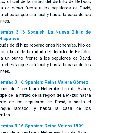
c, oficial de la mitad del distrito de Bet-sur,
ta
un punto
frente a los sepulcros de David,
a el estanque artificial y hasta la casa de los
entes.
emías 3:16 Spanish: La Nueva Biblia de
 Hispanos
ués de él hizo reparaciones Nehemías, hijo de
c, oficial de la mitad del distrito de Bet Sur,
ta un punto frente a los sepulcros de David,
a el estanque artificial y hasta la casa de los
entes.
emías 3:16 Spanish: Reina Valera Gómez
pués de él restauró Nehemías hijo de Azbuc,
cipe de la mitad de la región de Bet-zur, hasta
ante de los sepulcros de David, y hasta el
anque labrado, y hasta la casa de los
entes.
emías 3:16 Spanish: Reina Valera 1909
pués de él restauró Nehemías hijo de Azbuc,