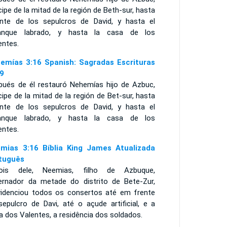
cipe de la mitad de la región de Beth-sur, hasta
ante de los sepulcros de David, y hasta el
anque labrado, y hasta la casa de los
entes.
emías 3:16 Spanish: Sagradas Escrituras
9
pués de él restauró Nehemías hijo de Azbuc,
cipe de la mitad de la región de Bet-sur, hasta
ante de los sepulcros de David, y hasta el
anque labrado, y hasta la casa de los
entes.
mias 3:16 Bíblia King James Atualizada
tuguês
ois dele, Neemias, filho de Azbuque,
ernador da metade do distrito de Bete-Zur,
videnciou todos os consertos até em frente
sepulcro de Davi, até o açude artificial, e a
 dos Valentes, a residência dos soldados.