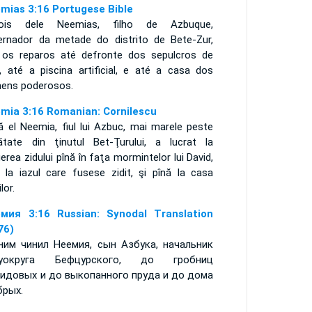
mias 3:16 Portugese Bible
ois dele Neemias, filho de Azbuque,
ernador da metade do distrito de Bete-Zur,
 os reparos até defronte dos sepulcros de
i, até a piscina artificial, e até a casa dos
ens poderosos.
mia 3:16 Romanian: Cornilescu
ă el Neemia, fiul lui Azbuc, mai marele peste
ătate din ţinutul Bet-Ţurului, a lucrat la
erea zidului pînă în faţa mormintelor lui David,
ă la iazul care fusese zidit, şi pînă la casa
ilor.
мия 3:16 Russian: Synodal Translation
76)
ним чинил Неемия, сын Азбука, начальник
луокруга Бефцурского, до гробниц
идовых и до выкопанного пруда и до дома
брых.