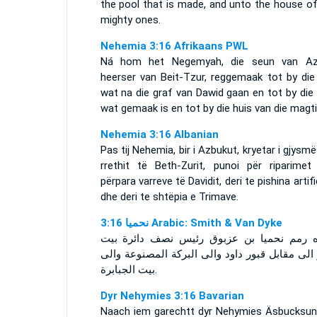
the pool that is made, and unto the house of
mighty ones.
Nehemia 3:16 Afrikaans PWL
Ná hom het Negemyah, die seun van Az
heerser van Beit-Tzur, reggemaak tot by die
wat na die graf van Dawid gaan en tot by die
wat gemaak is en tot by die huis van die magti
Nehemia 3:16 Albanian
Pas tij Nehemia, bir i Azbukut, kryetar i gjysm
rrethit të Beth-Zurit, punoi për riparimet 
përpara varreve të Davidit, deri te pishina artifi
dhe deri te shtëpia e Trimave.
ﻧﺤﻤﻴﺎ 3:16 Arabic: Smith & Van Dyke
ه رمم نحميا بن عزبوق رئيس نصف دائرة بيت
لى مقابل قبور داود والى البركة المصنوعة والى
بيت الجبابرة.
Dyr Nehymies 3:16 Bavarian
Naach iem garechtt dyr Nehymies Äsbucksun,