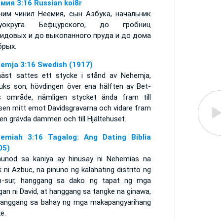
мия 3:16 Russian koi8r
ним чинил Неемия, сын Азбука, начальник
луокруга Бефцурского, до гробниц
идовых и до выкопанного пруда и до дома
брых.
emja 3:16 Swedish (1917)
näst sattes ett stycke i stånd av Nehemja,
uks son, hövdingen över ena hälften av Bet-
s område, nämligen stycket ända fram till
tsen mitt emot Davidsgravarna och vidare fram
 den grävda dammen och till Hjältehuset.
emiah 3:16 Tagalog: Ang Dating Biblia
05)
unod sa kaniya ay hinusay ni Nehemias na
 ni Azbuc, na pinuno ng kalahating distrito ng
h-sur, hanggang sa dako ng tapat ng mga
ngan ni David, at hanggang sa tangke na ginawa,
hanggang sa bahay ng mga makapangyarihang
ke.