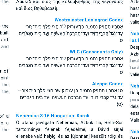
 the
Δαυεὶδ καὶ ἕως τῆς κολυμβήθρας τῆς γεγονυίας
Azbu
καὶ ἕως Βηθαβαρείμ.
has
hast
Westminster Leningrad Codex
vali
 the
אַחֲרָ֤יו הֶחֱזִיק֙ נְחֶמְיָ֣ה בֶן־עַזְבּ֔וּק שַׂ֕ר חֲצִ֖י פֶּ֣לֶךְ בֵּֽית־צ֑וּר
built
עַד־נֶ֙גֶד֙ קִבְרֵ֣י דָוִ֔יד וְעַד־הַבְּרֵכָה֙ הָעֲשׂוּיָ֔ה וְעַ֖ד בֵּ֥ית הַגִּבֹּרִֽים׃
Neh
s of
ס
los
 and
Desp
WLC (Consonants Only)
Azbu
אחריו החזיק נחמיה בן־עזבוק שר חצי פלך בית־צור
has
עד־נגד קברי דויד ועד־הברכה העשויה ועד בית הגברים׃
hast
r of
ס
vali
point
Aleppo Codex
 the
Neh
טז אחריו החזיק נחמיה בן עזבוק שר חצי פלך בית צור--
 the
Des
עד נגד קברי דויד ועד הברכה העשויה ועד בית הגברים
prín
{ס}
del
est
Nehemiás 3:16 Hungarian: Karoli
of a
Vali
Õ utána javítgata Nehémiás, Azbuk fia, Béth-Sur
to a
tartománya felének fejedelme, a Dávid sírjai
 the
Neh
ellenébe való helyig, és az [újonnan] készült tóig, és
Des