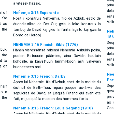
a vitézek házáig.
prín
del
l of
Neĥemja 3:16 Esperanto
est
s far
Post li konstruis Nehxemja, filo de Azbuk, estro de
Vali
d as
duondistrikto de Bet-Cur, gxis la loko kontraux la
 the
tomboj de David kaj gxis la farita lageto kaj gxis la
Neh
Domo de Herooj.
156
Des
NEHEMIA 3:16 Finnish: Bible (1776)
prín
buk,
Hänen vieressänsä rakensi Nehemia Asbukin poika,
del
o
the
puolen Betsuurin päämies, aina Davidin hautain
est
nd to
kohdalle, ja kaivettuun lammikkoon asti väkeväin
Vali
e of
huoneeseen asti.
Nee
Néhémie 3:16 French: Darby
Por
Apres lui Nehemie, fils d'Azbuk, chef de la moitie du
Dep
half
district de Beth-Tsur, repara jusque vis-à-vis des
gov
to a
sepulcres de David, et jusqu'à l'etang qui avait ete
pro
 the
fait, et jusqu'à la maison des hommes forts.
ao 
Casa
Néhémie 3:16 French: Louis Segond (1910)
Après lui Néhémie, fils d'Azbuk, chef de la moitié du