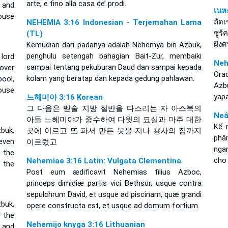
arte, e fino alla casa de’ prodi.
 and
เนห
ouse
ถัด
NEHEMIA 3:16 Indonesian - Terjemahan Lama
ซูร์
(TL)
ฝัง
Kemudian dari padanya adalah Nehemya bin Azbuk,
penghulu setengah bahagian Bait-Zur, membaiki
lord
Neh
sampai tentang pekuburan Daud dan sampai kepada
over
Orad
kolam yang beratap dan kepada gedung pahlawan.
ool,
Azb
house
yapa
느헤미아 3:16 Korean
그 다음은 벧술 지방 절반을 다스리는 자 아스북의
Neâ
아들 느헤미야가 중수하여 다윗의 묘실과 마주 대한
Kế 
buk,
곳에 이르고 또 파서 만든 못을 지나 용사의 집까지
phâ
even
이르렀고
nga
 the
cho
Nehemiae 3:16 Latin: Vulgata Clementina
 the
Post eum ædificavit Nehemias filius Azboc,
princeps dimidiæ partis vici Bethsur, usque contra
sepulchrum David, et usque ad piscinam, quæ grandi
buk,
opere constructa est, et usque ad domum fortium.
o the
Nehemijo knyga 3:16 Lithuanian
 and