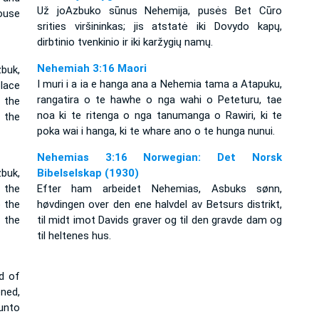
Už jo­Azbuko sūnus Nehemija, pusės Bet Cūro
ouse
srities viršininkas; jis atstatė iki Dovydo kapų,
dirbtinio tvenkinio ir iki karžygių namų.
Nehemiah 3:16 Maori
buk,
I muri i a ia e hanga ana a Nehemia tama a Atapuku,
place
rangatira o te hawhe o nga wahi o Peteturu, tae
 the
noa ki te ritenga o nga tanumanga o Rawiri, ki te
 the
poka wai i hanga, ki te whare ano o te hunga nunui.
Nehemias 3:16 Norwegian: Det Norsk
buk,
Bibelselskap (1930)
o the
Efter ham arbeidet Nehemias, Asbuks sønn,
o the
høvdingen over den ene halvdel av Betsurs distrikt,
 the
til midt imot Davids graver og til den gravde dam og
til heltenes hus.
d of
ened,
unto