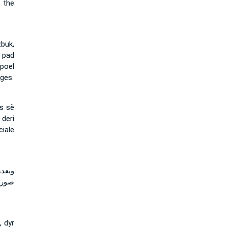
 the
buk,
 pad
 poel
ges.
ës së
deri
ciale
وبعد
صور ا
 dyr