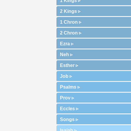
1 Kings ▹
2 Kings ▹
1 Chron ▹
2 Chron ▹
Ezra ▹
Neh ▹
Esther ▹
Job ▹
Psalms ▹
Prov ▹
Eccles ▹
Songs ▹
Isaiah ▹