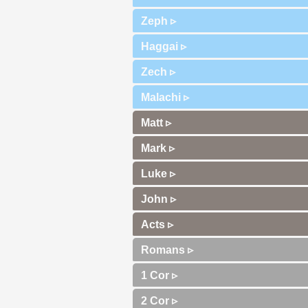
Zeph ▹
Haggai ▹
Zech ▹
Malachi ▹
Matt ▹
Mark ▹
Luke ▹
John ▹
Acts ▹
Romans ▹
1 Cor ▹
2 Cor ▹