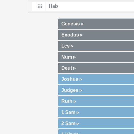
Genesis ▹
Exodus ▹
Lev ▹
Num ▹
Deut ▹
Joshua ▹
Judges ▹
Ruth ▹
1 Sam ▹
2 Sam ▹