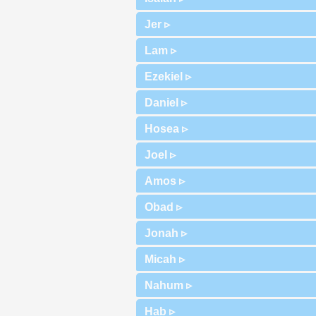
Jer ▹
Lam ▹
Ezekiel ▹
Daniel ▹
Hosea ▹
Joel ▹
Amos ▹
Obad ▹
Jonah ▹
Micah ▹
Nahum ▹
Hab ▹