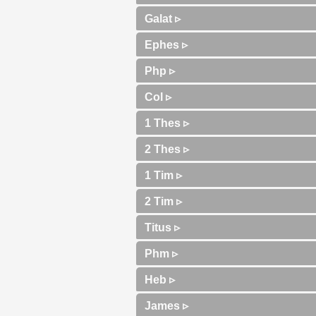
Galat ▹
Ephes ▹
Php ▹
Col ▹
1 Thes ▹
2 Thes ▹
1 Tim ▹
2 Tim ▹
Titus ▹
Phm ▹
Heb ▹
James ▹