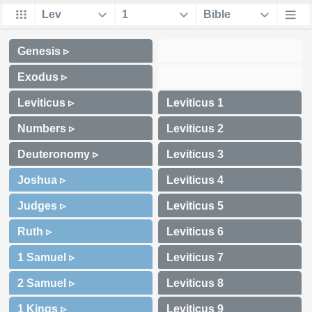
Genesis ▹
Exodus ▹
Leviticus ▹
Numbers ▹
Deuteronomy ▹
Joshua ▹
Judges ▹
Ruth ▹
1 Samuel ▹
2 Samuel ▹
1 Kings ▹