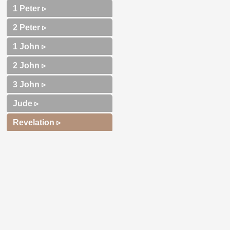
1 Peter ▹
2 Peter ▹
1 John ▹
2 John ▹
3 John ▹
Jude ▹
Revelation ▹