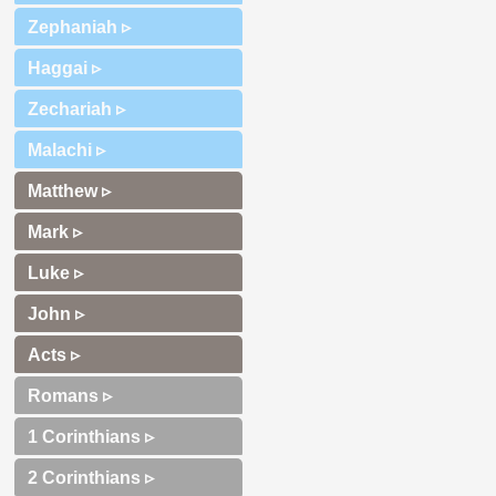
Zephaniah ▹
Haggai ▹
Zechariah ▹
Malachi ▹
Matthew ▹
Mark ▹
Luke ▹
John ▹
Acts ▹
Romans ▹
1 Corinthians ▹
2 Corinthians ▹