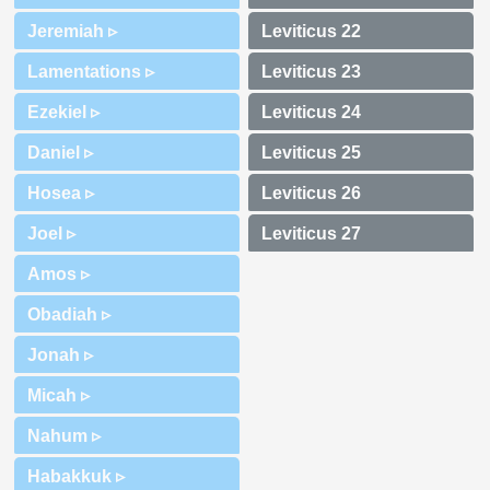
Jeremiah ▹
Lamentations ▹
Ezekiel ▹
Daniel ▹
Hosea ▹
Joel ▹
Amos ▹
Obadiah ▹
Jonah ▹
Micah ▹
Nahum ▹
Habakkuk ▹