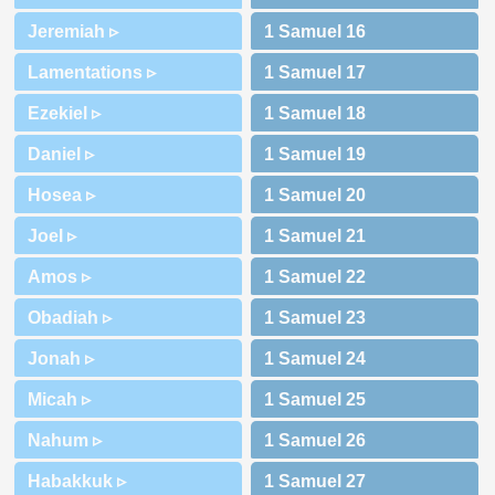
Jeremiah ▹
Lamentations ▹
Ezekiel ▹
Daniel ▹
Hosea ▹
Joel ▹
Amos ▹
Obadiah ▹
Jonah ▹
Micah ▹
Nahum ▹
Habakkuk ▹