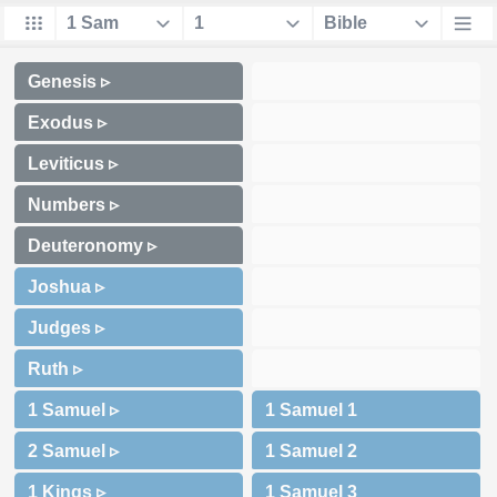
Genesis ▹
Exodus ▹
Leviticus ▹
Numbers ▹
Deuteronomy ▹
Joshua ▹
Judges ▹
Ruth ▹
1 Samuel ▹
2 Samuel ▹
1 Kings ▹