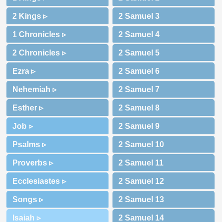
2 Kings ▹
1 Chronicles ▹
2 Chronicles ▹
Ezra ▹
Nehemiah ▹
Esther ▹
Job ▹
Psalms ▹
Proverbs ▹
Ecclesiastes ▹
Songs ▹
Isaiah ▹