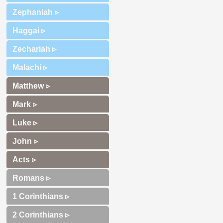
Zephaniah ▹
Haggai ▹
Zechariah ▹
Malachi ▹
Matthew ▹
Mark ▹
Luke ▹
John ▹
Acts ▹
Romans ▹
1 Corinthians ▹
2 Corinthians ▹