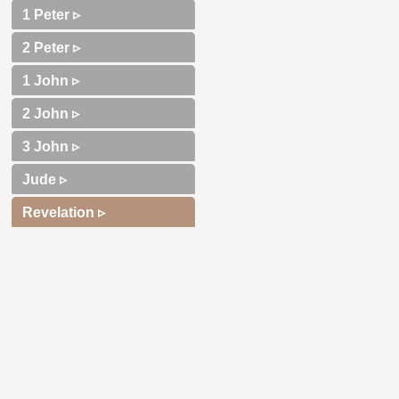
1 Peter ▹
2 Peter ▹
1 John ▹
2 John ▹
3 John ▹
Jude ▹
Revelation ▹