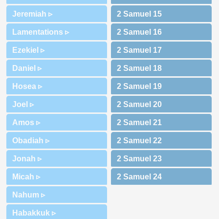
Jeremiah ▹
Lamentations ▹
Ezekiel ▹
Daniel ▹
Hosea ▹
Joel ▹
Amos ▹
Obadiah ▹
Jonah ▹
Micah ▹
Nahum ▹
Habakkuk ▹