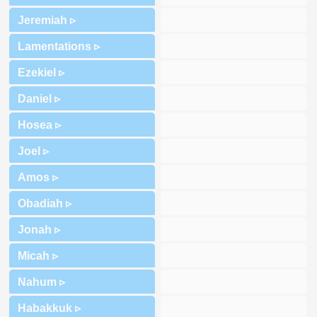
Jeremiah ▹
Lamentations ▹
Ezekiel ▹
Daniel ▹
Hosea ▹
Joel ▹
Amos ▹
Obadiah ▹
Jonah ▹
Micah ▹
Nahum ▹
Habakkuk ▹