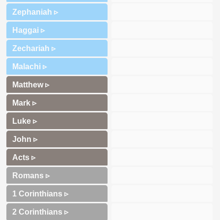
Zephaniah ▹
Haggai ▹
Zechariah ▹
Malachi ▹
Matthew ▹
Mark ▹
Luke ▹
John ▹
Acts ▹
Romans ▹
1 Corinthians ▹
2 Corinthians ▹