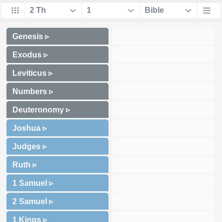
Genesis ▹
Exodus ▹
Leviticus ▹
Numbers ▹
Deuteronomy ▹
Joshua ▹
Judges ▹
Ruth ▹
1 Samuel ▹
2 Samuel ▹
1 Kings ▹