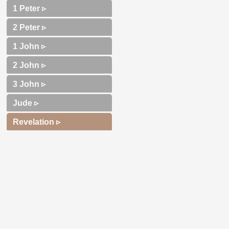
1 Peter ▹
2 Peter ▹
1 John ▹
2 John ▹
3 John ▹
Jude ▹
Revelation ▹