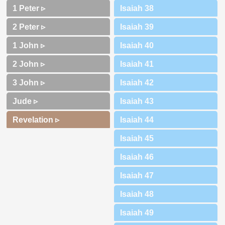
1 Peter ▹
2 Peter ▹
1 John ▹
2 John ▹
3 John ▹
Jude ▹
Revelation ▹