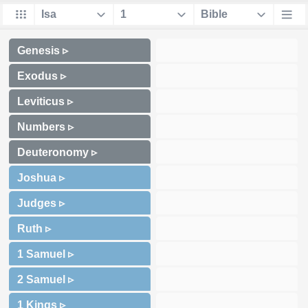
Genesis ▹
Exodus ▹
Leviticus ▹
Numbers ▹
Deuteronomy ▹
Joshua ▹
Judges ▹
Ruth ▹
1 Samuel ▹
2 Samuel ▹
1 Kings ▹