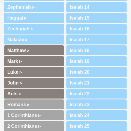
Zephaniah ▹
Haggai ▹
Zechariah ▹
Malachi ▹
Matthew ▹
Mark ▹
Luke ▹
John ▹
Acts ▹
Romans ▹
1 Corinthians ▹
2 Corinthians ▹