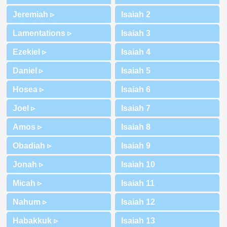
Jeremiah ▹
Lamentations ▹
Ezekiel ▹
Daniel ▹
Hosea ▹
Joel ▹
Amos ▹
Obadiah ▹
Jonah ▹
Micah ▹
Nahum ▹
Habakkuk ▹