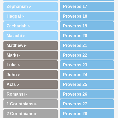
Zephaniah ▹
Haggai ▹
Zechariah ▹
Malachi ▹
Matthew ▹
Mark ▹
Luke ▹
John ▹
Acts ▹
Romans ▹
1 Corinthians ▹
2 Corinthians ▹