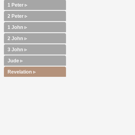
1 Peter ▹
2 Peter ▹
1 John ▹
2 John ▹
3 John ▹
Jude ▹
Revelation ▹