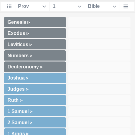
Genesis ▹
Exodus ▹
Leviticus ▹
Numbers ▹
Deuteronomy ▹
Joshua ▹
Judges ▹
Ruth ▹
1 Samuel ▹
2 Samuel ▹
1 Kings ▹