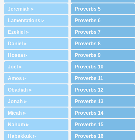
Jeremiah ▹
Lamentations ▹
Ezekiel ▹
Daniel ▹
Hosea ▹
Joel ▹
Amos ▹
Obadiah ▹
Jonah ▹
Micah ▹
Nahum ▹
Habakkuk ▹