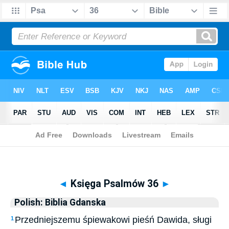
Biblia
>
Polish: Biblia Gdanska
> Księga Psalmów 36
◄
Księga Psalmów 36
►
Polish: Biblia Gdanska
Przedniejszemu śpiewakowi pieśń Dawida, sługi
1