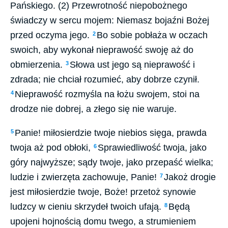
Pańskiego. (2) Przewrotność niepobożnego
świadczy w sercu mojem: Niemasz bojaźni Bożej
przed oczyma jego.
Bo sobie pobłaża w oczach
2
swoich, aby wykonał nieprawość swoję aż do
obmierzenia.
Słowa ust jego są nieprawość i
3
zdrada; nie chciał rozumieć, aby dobrze czynił.
Nieprawość rozmyśla na łożu swojem, stoi na
4
drodze nie dobrej, a złego się nie waruje.
Panie! miłosierdzie twoje niebios sięga, prawda
5
twoja aż pod obłoki,
Sprawiedliwość twoja, jako
6
góry najwyższe; sądy twoje, jako przepaść wielka;
ludzie i zwierzęta zachowuje, Panie!
Jakoż drogie
7
jest miłosierdzie twoje, Boże! przetoż synowie
ludzcy w cieniu skrzydeł twoich ufają.
Będą
8
upojeni hojnością domu twego, a strumieniem