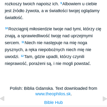
rozkoszy twoich napoisz ich.
Albowiem u ciebie
9
jest źródło żywota, a w światłości twojej oglądamy
światłość.
Rozciągnij miłosierdzie twoje nad tymi, którzy cię
10
znają, a sprawiedliwość twoję nad uprzejmymi
sercem.
Niech nie następuje na mię noga
11
pysznych, a ręka niepobożnych niech mię nie
uwodzi.
Tam, gdzie upadli, którzy czynili
12
nieprawość, porażeni są, i nie mogli powstać.
Polish: Biblia Gdanska. Text downloaded from
www.theophilos.sk
.
Bible Hub