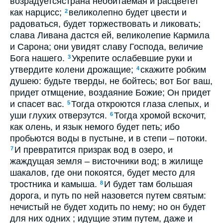
возрадуетсястрана необитаемая и расцветет
как нарцисс;
великолепно будет цвести и
2
радоваться, будет торжествовать и ликовать;
слава Ливана дастся ей, великолепие Кармила
и Сарона; они увидят славу Господа, величие
Бога нашего.
Укрепите ослабевшие руки и
3
утвердите колени дрожащие;
скажите робким
4
душею: будьте тверды, не бойтесь; вот Бог ваш,
придет отмщение, воздаяние Божие; Он придет
и спасет вас.
Тогда откроются глаза слепых, и
5
уши глухих отверзутся.
Тогда хромой вскочит,
6
как олень, и язык немого будет петь; ибо
пробьются воды в пустыне, и в степи – потоки.
И превратится призрак вод в озеро, и
7
жаждущая земля – висточники вод; в жилище
шакалов, где они покоятся, будет место для
тростника и камыша.
И будет там большая
8
дорога, и путь по ней назовется путем святым:
нечистый не будет ходить по нему; но он будет
для них одних ; идущие этим путем, даже и