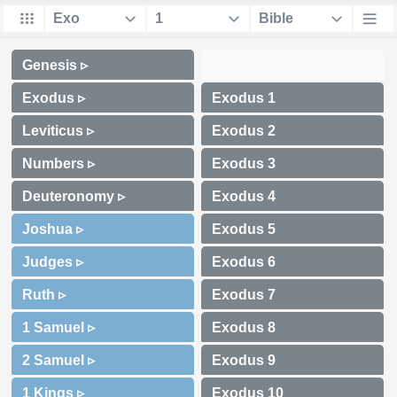
Genesis ▹
Exodus ▹
Leviticus ▹
Numbers ▹
Deuteronomy ▹
Joshua ▹
Judges ▹
Ruth ▹
1 Samuel ▹
2 Samuel ▹
1 Kings ▹