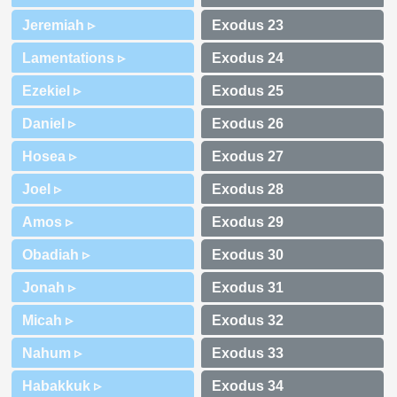
Jeremiah ▹
Lamentations ▹
Ezekiel ▹
Daniel ▹
Hosea ▹
Joel ▹
Amos ▹
Obadiah ▹
Jonah ▹
Micah ▹
Nahum ▹
Habakkuk ▹