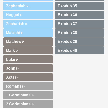
Zephaniah ▹
Haggai ▹
Zechariah ▹
Malachi ▹
Matthew ▹
Mark ▹
Luke ▹
John ▹
Acts ▹
Romans ▹
1 Corinthians ▹
2 Corinthians ▹