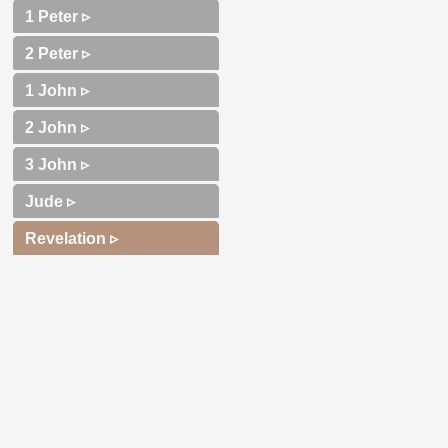
1 Peter ▹
2 Peter ▹
1 John ▹
2 John ▹
3 John ▹
Jude ▹
Revelation ▹