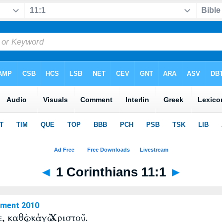
◄
1 Corinthians 11:1
►
ament 2010
, καθὼς κἀγὼ Χριστοῦ.