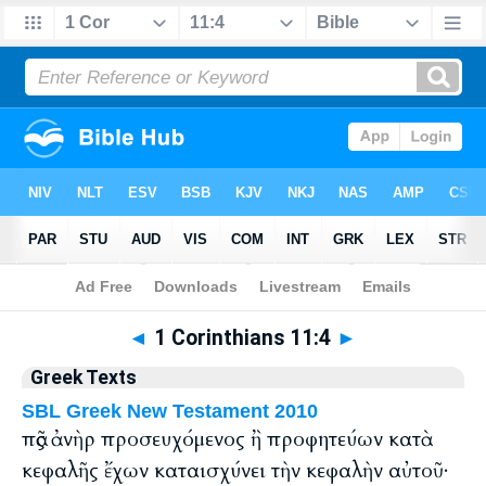
Bible
>
Greek
> 1 Corinthians 11:4
◄
1 Corinthians 11:4
►
Greek Texts
SBL Greek New Testament 2010
πᾶς ἀνὴρ προσευχόμενος ἢ προφητεύων κατὰ
κεφαλῆς ἔχων καταισχύνει τὴν κεφαλὴν αὐτοῦ·