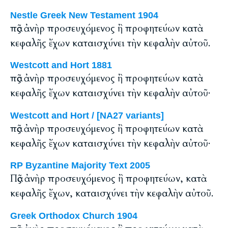
Nestle Greek New Testament 1904
πᾶς ἀνὴρ προσευχόμενος ἢ προφητεύων κατὰ
κεφαλῆς ἔχων καταισχύνει τὴν κεφαλὴν αὐτοῦ.
Westcott and Hort 1881
πᾶς ἀνὴρ προσευχόμενος ἢ προφητεύων κατὰ
κεφαλῆς ἔχων καταισχύνει τὴν κεφαλὴν αὐτοῦ·
Westcott and Hort / [NA27 variants]
πᾶς ἀνὴρ προσευχόμενος ἢ προφητεύων κατὰ
κεφαλῆς ἔχων καταισχύνει τὴν κεφαλὴν αὐτοῦ·
RP Byzantine Majority Text 2005
Πᾶς ἀνὴρ προσευχόμενος ἢ προφητεύων, κατὰ
κεφαλῆς ἔχων, καταισχύνει τὴν κεφαλὴν αὐτοῦ.
Greek Orthodox Church 1904