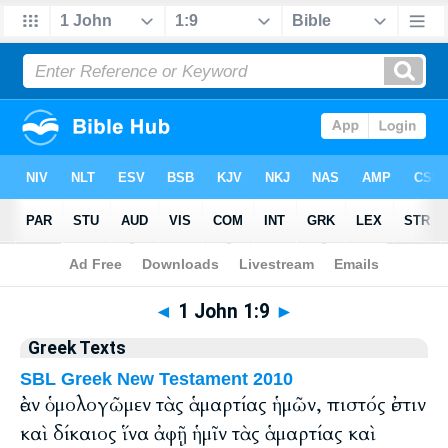
Bible
>
Greek
> 1 John 1:9
◄
1 John 1:9
►
Greek Texts
SBL Greek New Testament 2010
ἐὰν ὁμολογῶμεν τὰς ἁμαρτίας ἡμῶν, πιστός ἐστιν
καὶ δίκαιος ἵνα ἀφῇ ἡμῖν τὰς ἁμαρτίας καὶ