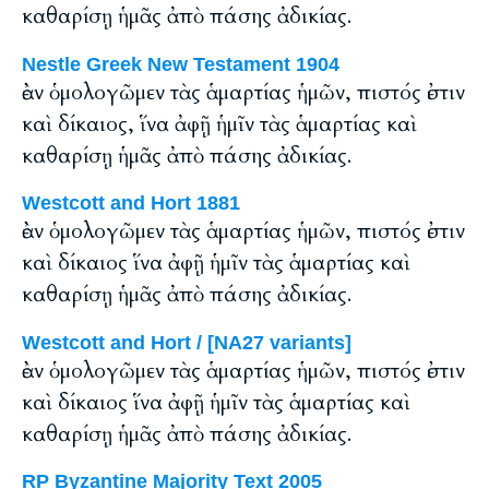
καθαρίσῃ ἡμᾶς ἀπὸ πάσης ἀδικίας.
Nestle Greek New Testament 1904
ἐὰν ὁμολογῶμεν τὰς ἁμαρτίας ἡμῶν, πιστός ἐστιν
καὶ δίκαιος, ἵνα ἀφῇ ἡμῖν τὰς ἁμαρτίας καὶ
καθαρίσῃ ἡμᾶς ἀπὸ πάσης ἀδικίας.
Westcott and Hort 1881
ἐὰν ὁμολογῶμεν τὰς ἁμαρτίας ἡμῶν, πιστός ἐστιν
καὶ δίκαιος ἵνα ἀφῇ ἡμῖν τὰς ἁμαρτίας καὶ
καθαρίσῃ ἡμᾶς ἀπὸ πάσης ἀδικίας.
Westcott and Hort / [NA27 variants]
ἐὰν ὁμολογῶμεν τὰς ἁμαρτίας ἡμῶν, πιστός ἐστιν
καὶ δίκαιος ἵνα ἀφῇ ἡμῖν τὰς ἁμαρτίας καὶ
καθαρίσῃ ἡμᾶς ἀπὸ πάσης ἀδικίας.
RP Byzantine Majority Text 2005