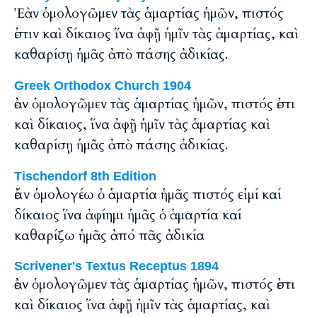
Ἐὰν ὁμολογῶμεν τὰς ἁμαρτίας ἡμῶν, πιστός
ἐστιν καὶ δίκαιος ἵνα ἀφῇ ἡμῖν τὰς ἁμαρτίας, καὶ
καθαρίσῃ ἡμᾶς ἀπὸ πάσης ἀδικίας.
Greek Orthodox Church 1904
ἐὰν ὁμολογῶμεν τὰς ἁμαρτίας ἡμῶν, πιστός ἐστι
καὶ δίκαιος, ἵνα ἀφῇ ἡμῖν τὰς ἁμαρτίας καὶ
καθαρίσῃ ἡμᾶς ἀπὸ πάσης ἀδικίας.
Tischendorf 8th Edition
ἐάν ὁμολογέω ὁ ἁμαρτία ἡμᾶς πιστός εἰμί καί
δίκαιος ἵνα ἀφίημι ἡμᾶς ὁ ἁμαρτία καί
καθαρίζω ἡμᾶς ἀπό πᾶς ἀδικία
Scrivener's Textus Receptus 1894
ἐὰν ὁμολογῶμεν τὰς ἁμαρτίας ἡμῶν, πιστός ἐστι
καὶ δίκαιος ἵνα ἀφῇ ἡμῖν τὰς ἁμαρτίας, καὶ