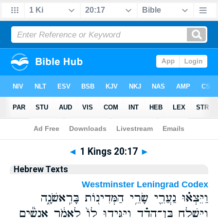
Bible
>
Hebrew
> 1 Kings 20:17
◄
1 Kings 20:17
►
Hebrew Texts
Westminster Leningrad Codex
וַיֵּצְא֗וּ נַעֲרֵ֛י שָׂרֵ֥י הַמְּדִינ֖וֹת בָּרִֽאשֹׁנָ֑ה
וַיִּשְׁלַ֣ח בֶּן־הֲדַ֗ד וַיַּגִּ֤ידוּ לוֹ֙ לֵאמֹ֔ר אֲנָשִׁ֕ים