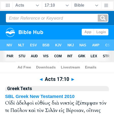
Bible
>
Greek
> Acts 17:10
◄
Acts 17:10
►
Greek Texts
SBL Greek New Testament 2010
Οἱ δὲ ἀδελφοὶ εὐθέως διὰ νυκτὸς ἐξέπεμψαν τόν
τε Παῦλον καὶ τὸν Σιλᾶν εἰς Βέροιαν, οἵτινες