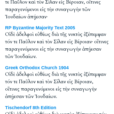
τε Παῦλον καὶ τὸν Σίλαν εἰς Βέροιαν, οἵτινες
παραγενόμενοι εἰς τὴν συναγωγὴν τῶν
Ἰουδαίων ἀπῄεσαν·
RP Byzantine Majority Text 2005
Οἱ δὲ ἀδελφοὶ εὐθέως διὰ τῆς νυκτὸς ἐξέπεμψαν
τόν τε Παῦλον καὶ τὸν Σίλαν εἰς Βέροιαν· οἵτινες
παραγενόμενοι εἰς τὴν συναγωγὴν ἀπῄεσαν
τῶν Ἰουδαίων.
Greek Orthodox Church 1904
Οἱ δὲ ἀδελφοὶ εὐθέως διὰ τῆς νυκτὸς ἐξέπεμψαν
τόν τε Παῦλον καὶ τὸν Σίλαν εἰς Βέροιαν,
οἵτινες παραγενόμενοι εἰς τὴν συναγωγὴν
ἀπῄεσαν τῶν Ἰουδαίων.
Tischendorf 8th Edition