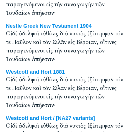
παραγενόμενοι εἰς τὴν συναγωγὴν τῶν
Ἰουδαίων ἀπῄεσαν·
Nestle Greek New Testament 1904
Οἱ δὲ ἀδελφοὶ εὐθέως διὰ νυκτὸς ἐξέπεμψαν τόν
τε Παῦλον καὶ τὸν Σιλᾶν εἰς Βέροιαν, οἵτινες
παραγενόμενοι εἰς τὴν συναγωγὴν τῶν
Ἰουδαίων ἀπῄεσαν·
Westcott and Hort 1881
Οἱ δὲ ἀδελφοὶ εὐθέως διὰ νυκτὸς ἐξέπεμψαν τόν
τε Παῦλον καὶ τὸν Σίλαν εἰς Βέροιαν, οἵτινες
παραγενόμενοι εἰς τὴν συναγωγὴν τῶν
Ἰουδαίων ἀπῄεσαν·
Westcott and Hort / [NA27 variants]
Οἱ δὲ ἀδελφοὶ εὐθέως διὰ νυκτὸς ἐξέπεμψαν τόν