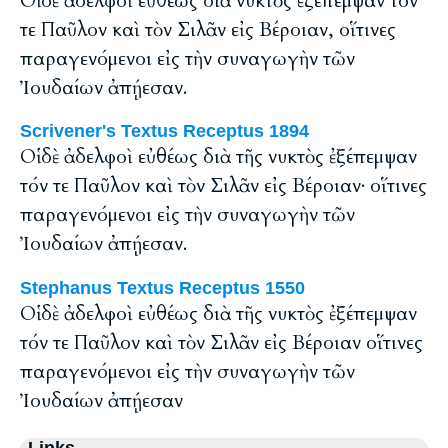
Οἱ δὲ ἀδελφοὶ εὐθέως διὰ νυκτὸς ἐξέπεμψαν τόν
τε Παῦλον καὶ τὸν Σιλᾶν εἰς Βέροιαν, οἵτινες
παραγενόμενοι εἰς τὴν συναγωγὴν τῶν
Ἰουδαίων ἀπῄεσαν.
Scrivener's Textus Receptus 1894
Οἱ δὲ ἀδελφοὶ εὐθέως διὰ τῆς νυκτὸς ἐξέπεμψαν
τόν τε Παῦλον καὶ τὸν Σιλᾶν εἰς Βέροιαν· οἵτινες
παραγενόμενοι εἰς τὴν συναγωγὴν τῶν
Ἰουδαίων ἀπῄεσαν.
Stephanus Textus Receptus 1550
Οἱ δὲ ἀδελφοὶ εὐθέως διὰ τῆς νυκτὸς ἐξέπεμψαν
τόν τε Παῦλον καὶ τὸν Σιλᾶν εἰς Βέροιαν οἵτινες
παραγενόμενοι εἰς τὴν συναγωγὴν τῶν
Ἰουδαίων ἀπῄεσαν
Links