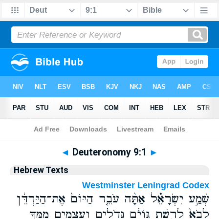
Bible
>
Hebrew
> Deuteronomy 9:1
◄
Deuteronomy 9:1
►
Hebrew Texts
Westminster Leningrad Codex
שְׁמַ֣ע יִשְׂרָאֵ֗ל אַתָּ֨ה עֹבֵ֤ר הַיּוֹם֙ אֶת־הַיַּרְדֵּ֔ן
לָבֹא֙ לָרֶ֣שֶׁת גּוֹיִ֔ם גְּדֹלִ֥ים וַעֲצֻמִ֖ים מִמֶּ֑ךָּ