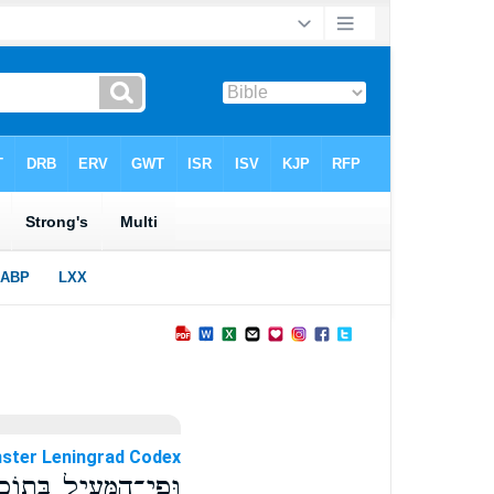
ster Leningrad Codex
וּפִֽי־הַמְּעִ֥יל בְּתוֹכ