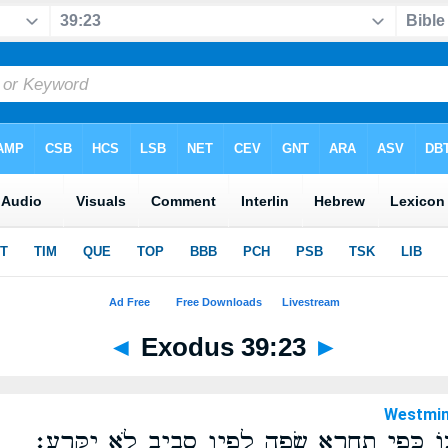
◄
Exodus 39:23
►
Westmin
֖וֹ כְּפִ֣י תַחְרָ֑א שָׂפָ֥ה לְפִ֛יו סָבִ֖יב לֹ֥א יִקָּרֵֽעַ׃