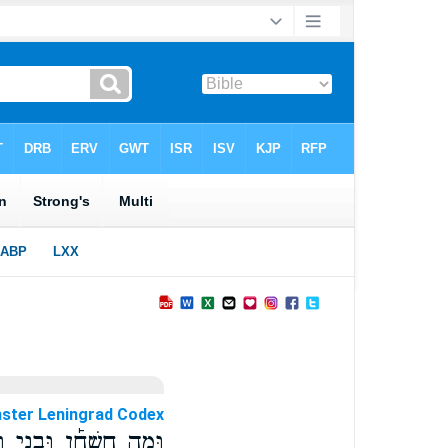
ster Leningrad Codex
וּמָ֣ה חַשְׁחָ֡ן וּבְנֵ֣י 