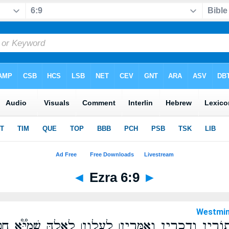
◄
Ezra 6:9
►
Westmin
תוֹרִ֣ין וְדִכְרִ֣ין וְאִמְּרִ֣ין׀ לַעֲלָוָ֣ן׀ לֶאֱלָ֪הּ שְׁמַיָּ֟א חִ