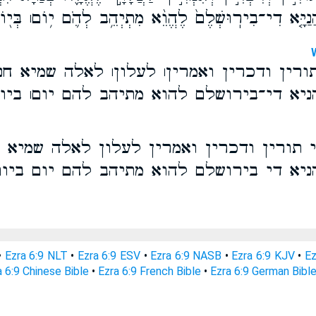
ֲנַיָּ֤א דִי־בִירֽוּשְׁלֶם֙ לֶהֱוֵ֨א מִתְיְהֵ֥ב לְהֹ֛ם י֥וֹם׀ בְּי֖
ורין ודכרין ואמרין׀ לעלון׀ לאלה שמיא חנ
יא די־בירושלם להוא מתיהב להם יום׀ ביו
י תורין ודכרין ואמרין לעלון לאלה שמיא 
יא די בירושלם להוא מתיהב להם יום ביום
•
Ezra 6:9 NLT
•
Ezra 6:9 ESV
•
Ezra 6:9 NASB
•
Ezra 6:9 KJV
•
Ez
a 6:9 Chinese Bible
•
Ezra 6:9 French Bible
•
Ezra 6:9 German Bibl