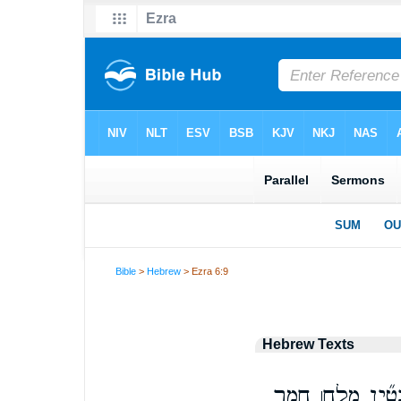
Bible
>
Hebrew
> Ezra 6:9
Hebrew Texts
נְטִ֞ין מְלַ֣ח׀ חֲמַ֣ר