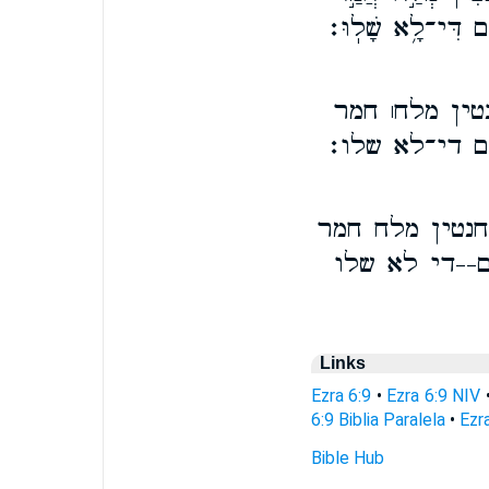
וֹם דִּי־לָ֥א שָׁלֽוּ׃
טין מלח׀ חמר
ם די־לא שלו׃
חנטין מלח חמר
--די לא שלו
Links
Ezra 6:9
•
Ezra 6:9 NIV
6:9 Biblia Paralela
•
Ezr
Bible Hub