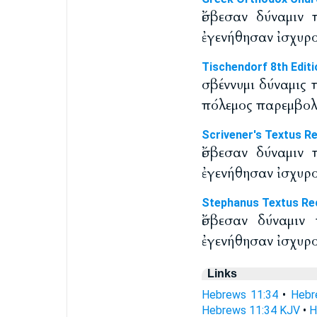
ἔσβεσαν δύναμιν 
ἐγενήθησαν ἰσχυρο
Tischendorf 8th Editi
σβέννυμι δύναμις
πόλεμος παρεμβολ
Scrivener's Textus R
ἔσβεσαν δύναμιν 
ἐγενήθησαν ἰσχυρο
Stephanus Textus Re
ἔσβεσαν δύναμιν
ἐγενήθησαν ἰσχυρο
Links
Hebrews 11:34
•
Hebr
Hebrews 11:34 KJV
•
H