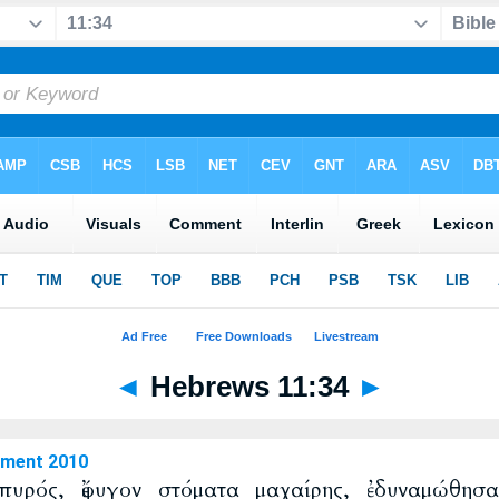
◄
Hebrews 11:34
►
ament 2010
 πυρός, ἔφυγον στόματα μαχαίρης, ἐδυναμώθησα