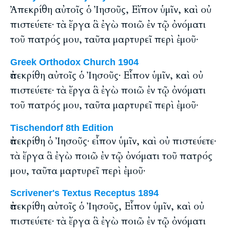
Ἀπεκρίθη αὐτοῖς ὁ Ἰησοῦς, Εἴπον ὑμῖν, καὶ οὐ
πιστεύετε· τὰ ἔργα ἃ ἐγὼ ποιῶ ἐν τῷ ὀνόματι
τοῦ πατρός μου, ταῦτα μαρτυρεῖ περὶ ἐμοῦ·
Greek Orthodox Church 1904
ἀπεκρίθη αὐτοῖς ὁ Ἰησοῦς· Εἶπον ὑμῖν, καὶ οὐ
πιστεύετε· τὰ ἔργα ἃ ἐγὼ ποιῶ ἐν τῷ ὀνόματι
τοῦ πατρός μου, ταῦτα μαρτυρεῖ περὶ ἐμοῦ·
Tischendorf 8th Edition
ἀπεκρίθη ὁ Ἰησοῦς· εἶπον ὑμῖν, καὶ οὐ πιστεύετε·
τὰ ἔργα ἃ ἐγὼ ποιῶ ἐν τῷ ὀνόματι τοῦ πατρός
μου, ταῦτα μαρτυρεῖ περὶ ἐμοῦ·
Scrivener's Textus Receptus 1894
ἀπεκρίθη αὐτοῖς ὁ Ἰησοῦς, Εἶπον ὑμῖν, καὶ οὐ
πιστεύετε· τὰ ἔργα ἃ ἐγὼ ποιῶ ἐν τῷ ὀνόματι