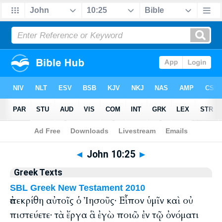
Bible
>
Greek
> John 10:25
◄
John 10:25
►
Greek Texts
SBL Greek New Testament 2010
ἀπεκρίθη αὐτοῖς ὁ Ἰησοῦς· Εἶπον ὑμῖν καὶ οὐ
πιστεύετε· τὰ ἔργα ἃ ἐγὼ ποιῶ ἐν τῷ ὀνόματι