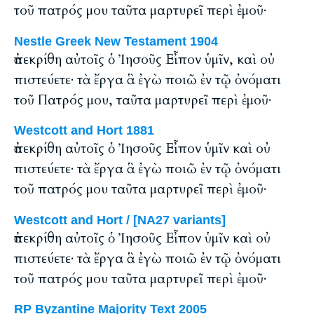
τοῦ πατρός μου ταῦτα μαρτυρεῖ περὶ ἐμοῦ·
Nestle Greek New Testament 1904
ἀπεκρίθη αὐτοῖς ὁ Ἰησοῦς Εἶπον ὑμῖν, καὶ οὐ
πιστεύετε· τὰ ἔργα ἃ ἐγὼ ποιῶ ἐν τῷ ὀνόματι
τοῦ Πατρός μου, ταῦτα μαρτυρεῖ περὶ ἐμοῦ·
Westcott and Hort 1881
ἀπεκρίθη αὐτοῖς ὁ Ἰησοῦς Εἶπον ὑμῖν καὶ οὐ
πιστεύετε· τὰ ἔργα ἃ ἐγὼ ποιῶ ἐν τῷ ὀνόματι
τοῦ πατρός μου ταῦτα μαρτυρεῖ περὶ ἐμοῦ·
Westcott and Hort / [NA27 variants]
ἀπεκρίθη αὐτοῖς ὁ Ἰησοῦς Εἶπον ὑμῖν καὶ οὐ
πιστεύετε· τὰ ἔργα ἃ ἐγὼ ποιῶ ἐν τῷ ὀνόματι
τοῦ πατρός μου ταῦτα μαρτυρεῖ περὶ ἐμοῦ·
RP Byzantine Majority Text 2005