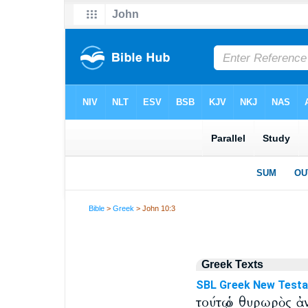
Bible
>
Greek
> John 10:3
Greek Texts
SBL Greek New Test
τούτῳ ὁ θυρωρὸς ἀ