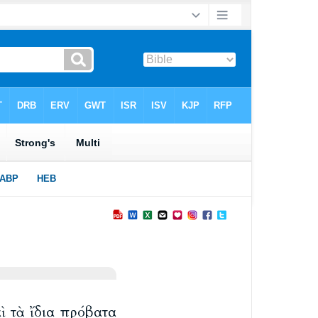
αὶ τὰ ἴδια πρόβατα