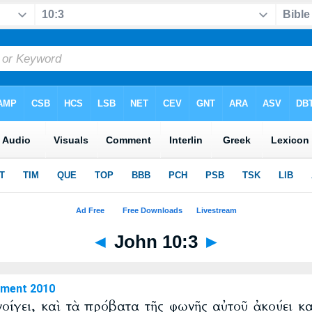
◄
John 10:3
►
ament 2010
νοίγει, καὶ τὰ πρόβατα τῆς φωνῆς αὐτοῦ ἀκούει κ