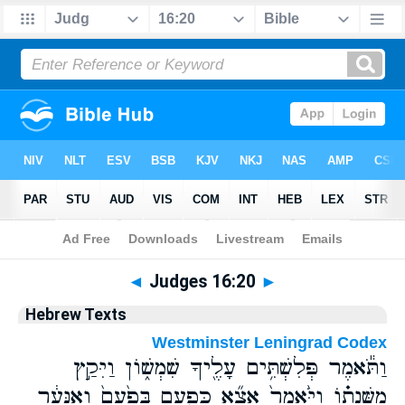
Bible
>
Hebrew
> Judges 16:20
◄
Judges 16:20
►
Hebrew Texts
Westminster Leningrad Codex
וַתֹּ֕אמֶר פְּלִשְׁתִּ֥ים עָלֶ֖יךָ שִׁמְשׁ֑וֹן וַיִּקַ֣ץ
מִשְּׁנָת֗וֹ וַיֹּ֙אמֶר֙ אֵצֵ֞א כְּפַ֤עַם בְּפַ֙עַם֙ וְאִנָּעֵ֔ר