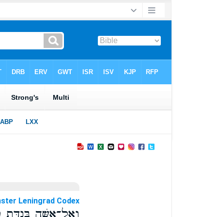
ster Leningrad Codex
וְאֶל־אִשָּׁ֖ה בְּנִדַּ֣ת