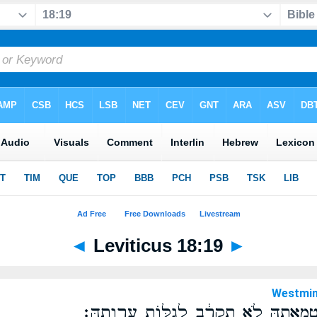
◄
Leviticus 18:19
►
Westmin
 טֻמְאָתָ֑הּ לֹ֣א תִקְרַ֔ב לְגַלּ֖וֹת עֶרְוָתָֽהּ׃