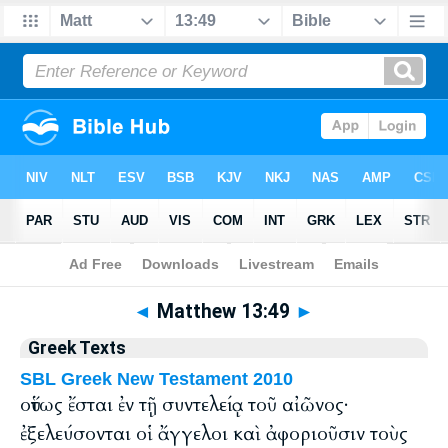
Bible
>
Greek
> Matthew 13:49
◄
Matthew 13:49
►
Greek Texts
SBL Greek New Testament 2010
οὕτως ἔσται ἐν τῇ συντελείᾳ τοῦ αἰῶνος·
ἐξελεύσονται οἱ ἄγγελοι καὶ ἀφοριοῦσιν τοὺς