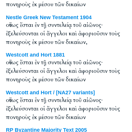
πονηροὺς ἐκ μέσου τῶν δικαίων
Nestle Greek New Testament 1904
οὕτως ἔσται ἐν τῇ συντελείᾳ τοῦ αἰῶνος·
ἐξελεύσονται οἱ ἄγγελοι καὶ ἀφοριοῦσιν τοὺς
πονηροὺς ἐκ μέσου τῶν δικαίων,
Westcott and Hort 1881
οὕτως ἔσται ἐν τῇ συντελείᾳ τοῦ αἰῶνος·
ἐξελεύσονται οἱ ἄγγελοι καὶ ἀφοριοῦσιν τοὺς
πονηροὺς ἐκ μέσου τῶν δικαίων
Westcott and Hort / [NA27 variants]
οὕτως ἔσται ἐν τῇ συντελείᾳ τοῦ αἰῶνος·
ἐξελεύσονται οἱ ἄγγελοι καὶ ἀφοριοῦσιν τοὺς
πονηροὺς ἐκ μέσου τῶν δικαίων
RP Byzantine Majority Text 2005