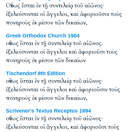
Οὕτως ἔσται ἐν τῇ συντελείᾳ τοῦ αἰῶνος·
ἐξελεύσονται οἱ ἄγγελοι, καὶ ἀφοριοῦσιν τοὺς
πονηροὺς ἐκ μέσου τῶν δικαίων,
Greek Orthodox Church 1904
οὕτως ἔσται ἐν τῇ συντελείᾳ τοῦ αἰῶνος.
ἐξελεύσονται οἱ ἄγγελοι καὶ ἀφοριοῦσι τοὺς
πονηροὺς ἐκ μέσου τῶν δικαίων
Tischendorf 8th Edition
οὕτως ἔσται ἐν τῇ συντελείᾳ τοῦ αἰῶνος·
ἐξελεύσονται οἱ ἄγγελοι καὶ ἀφοριοῦσιν τοὺς
πονηροὺς ἐκ μέσου τῶν δικαίων,
Scrivener's Textus Receptus 1894
οὕτως ἔσται ἐν τῇ συντελείᾳ τοῦ αἰῶνος·
ἐξελεύσονται οἱ ἄγγελοι, καὶ ἀφοριοῦσι τοὺς