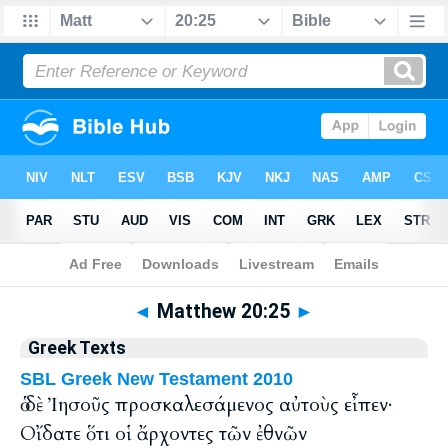
Bible
>
Greek
> Matthew 20:25
◄
Matthew 20:25
►
Greek Texts
SBL Greek New Testament 2010
ὁ δὲ Ἰησοῦς προσκαλεσάμενος αὐτοὺς εἶπεν·
Οἴδατε ὅτι οἱ ἄρχοντες τῶν ἐθνῶν