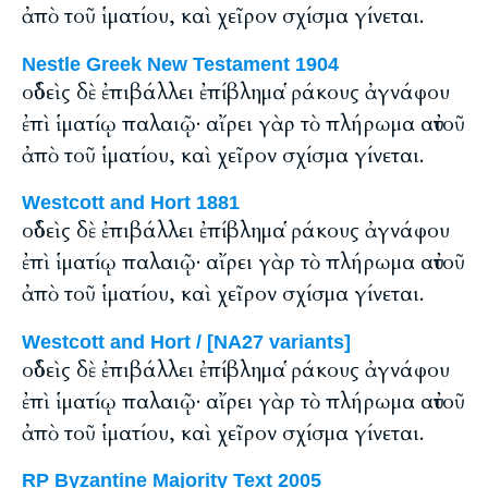
ἀπὸ τοῦ ἱματίου, καὶ χεῖρον σχίσμα γίνεται.
Nestle Greek New Testament 1904
οὐδεὶς δὲ ἐπιβάλλει ἐπίβλημα ῥάκους ἀγνάφου
ἐπὶ ἱματίῳ παλαιῷ· αἴρει γὰρ τὸ πλήρωμα αὐτοῦ
ἀπὸ τοῦ ἱματίου, καὶ χεῖρον σχίσμα γίνεται.
Westcott and Hort 1881
οὐδεὶς δὲ ἐπιβάλλει ἐπίβλημα ῥάκους ἀγνάφου
ἐπὶ ἱματίῳ παλαιῷ· αἴρει γὰρ τὸ πλήρωμα αὐτοῦ
ἀπὸ τοῦ ἱματίου, καὶ χεῖρον σχίσμα γίνεται.
Westcott and Hort / [NA27 variants]
οὐδεὶς δὲ ἐπιβάλλει ἐπίβλημα ῥάκους ἀγνάφου
ἐπὶ ἱματίῳ παλαιῷ· αἴρει γὰρ τὸ πλήρωμα αὐτοῦ
ἀπὸ τοῦ ἱματίου, καὶ χεῖρον σχίσμα γίνεται.
RP Byzantine Majority Text 2005