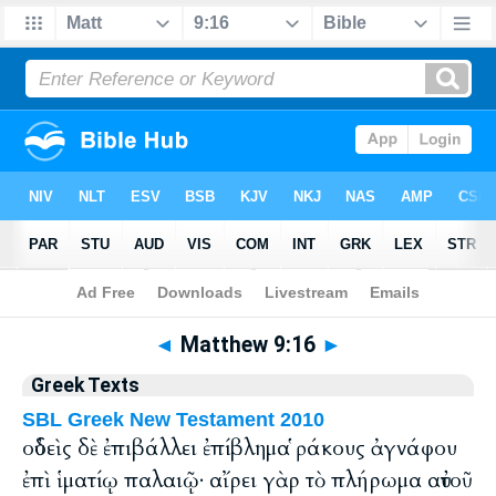
Bible
>
Greek
> Matthew 9:16
◄
Matthew 9:16
►
Greek Texts
SBL Greek New Testament 2010
οὐδεὶς δὲ ἐπιβάλλει ἐπίβλημα ῥάκους ἀγνάφου
ἐπὶ ἱματίῳ παλαιῷ· αἴρει γὰρ τὸ πλήρωμα αὐτοῦ