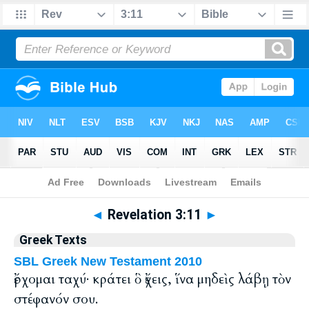
Bible
>
Greek
> Revelation 3:11
◄
Revelation 3:11
►
Greek Texts
SBL Greek New Testament 2010
ἔρχομαι ταχύ· κράτει ὃ ἔχεις, ἵνα μηδεὶς λάβῃ τὸν
στέφανόν σου.