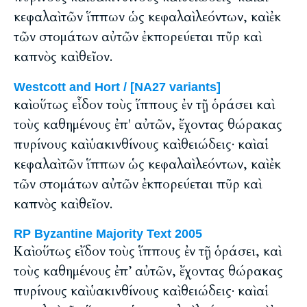
κεφαλαὶ τῶν ἵππων ὡς κεφαλαὶ λεόντων, καὶ ἐκ
τῶν στομάτων αὐτῶν ἐκπορεύεται πῦρ καὶ
καπνὸς καὶ θεῖον.
Westcott and Hort / [NA27 variants]
καὶ οὕτως εἶδον τοὺς ἵππους ἐν τῇ ὁράσει καὶ
τοὺς καθημένους ἐπ' αὐτῶν, ἔχοντας θώρακας
πυρίνους καὶ ὑακινθίνους καὶ θειώδεις· καὶ αἱ
κεφαλαὶ τῶν ἵππων ὡς κεφαλαὶ λεόντων, καὶ ἐκ
τῶν στομάτων αὐτῶν ἐκπορεύεται πῦρ καὶ
καπνὸς καὶ θεῖον.
RP Byzantine Majority Text 2005
Καὶ οὕτως εἴδον τοὺς ἵππους ἐν τῇ ὁράσει, καὶ
τοὺς καθημένους ἐπ’ αὐτῶν, ἔχοντας θώρακας
πυρίνους καὶ ὑακινθίνους καὶ θειώδεις· καὶ αἱ