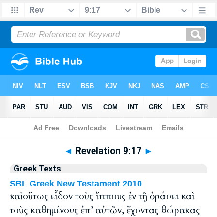
Bible
>
Greek
> Revelation 9:17
◄
Revelation 9:17
►
Greek Texts
SBL Greek New Testament 2010
καὶ οὕτως εἶδον τοὺς ἵππους ἐν τῇ ὁράσει καὶ
τοὺς καθημένους ἐπ’ αὐτῶν, ἔχοντας θώρακας