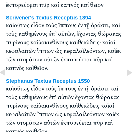
ἐκπορεύομαι πῦρ καί καπνός καί θεῖον
Scrivener's Textus Receptus 1894
καὶ οὕτως εἶδον τοὺς ἵππους ἐν τῇ ὁράσει, καὶ
τοὺς καθημένους ἐπ’ αὐτῶν, ἔχοντας θώρακας
πυρίνους καὶ ὑακινθίνους καὶ θειώδεις· καὶ αἱ
κεφαλαὶ τῶν ἵππων ὡς κεφαλαὶ λεόντων, καὶ ἐκ
τῶν στομάτων αὐτῶν ἐκπορεύεται πῦρ καὶ
καπνὸς καὶ θεῖον.
Stephanus Textus Receptus 1550
καὶ οὕτως εἶδον τοὺς ἵππους ἐν τῇ ὁράσει καὶ
τοὺς καθημένους ἐπ' αὐτῶν ἔχοντας θώρακας
πυρίνους καὶ ὑακινθίνους καὶ θειώδεις καὶ αἱ
κεφαλαὶ τῶν ἵππων ὡς κεφαλαὶ λεόντων καὶ ἐκ
τῶν στομάτων αὐτῶν ἐκπορεύεται πῦρ καὶ
καπνὸς καὶ θεῖον