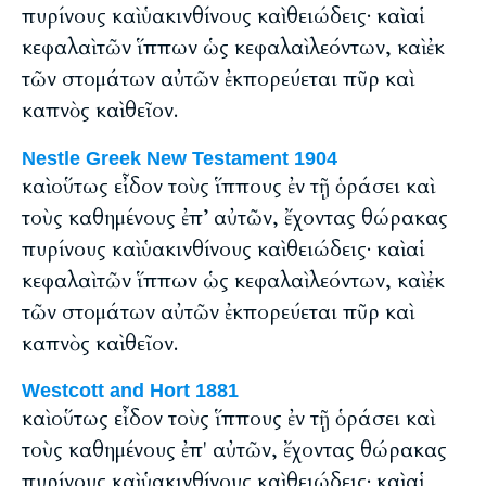
πυρίνους καὶ ὑακινθίνους καὶ θειώδεις· καὶ αἱ
κεφαλαὶ τῶν ἵππων ὡς κεφαλαὶ λεόντων, καὶ ἐκ
τῶν στομάτων αὐτῶν ἐκπορεύεται πῦρ καὶ
καπνὸς καὶ θεῖον.
Nestle Greek New Testament 1904
καὶ οὕτως εἶδον τοὺς ἵππους ἐν τῇ ὁράσει καὶ
τοὺς καθημένους ἐπ’ αὐτῶν, ἔχοντας θώρακας
πυρίνους καὶ ὑακινθίνους καὶ θειώδεις· καὶ αἱ
κεφαλαὶ τῶν ἵππων ὡς κεφαλαὶ λεόντων, καὶ ἐκ
τῶν στομάτων αὐτῶν ἐκπορεύεται πῦρ καὶ
καπνὸς καὶ θεῖον.
Westcott and Hort 1881
καὶ οὕτως εἶδον τοὺς ἵππους ἐν τῇ ὁράσει καὶ
τοὺς καθημένους ἐπ' αὐτῶν, ἔχοντας θώρακας
πυρίνους καὶ ὑακινθίνους καὶ θειώδεις· καὶ αἱ