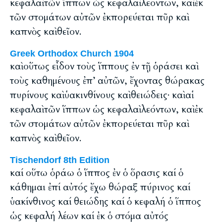
κεφαλαὶ τῶν ἵππων ὡς κεφαλαὶ λεόντων, καὶ ἐκ
τῶν στομάτων αὐτῶν ἐκπορεύεται πῦρ καὶ
καπνὸς καὶ θεῖον.
Greek Orthodox Church 1904
καὶ οὕτως εἶδον τοὺς ἵππους ἐν τῇ ὁράσει καὶ
τοὺς καθημένους ἐπ’ αὐτῶν, ἔχοντας θώρακας
πυρίνους καὶ ὑακινθίνους καὶ θειώδεις· καὶ αἱ
κεφαλαὶ τῶν ἵππων ὡς κεφαλαὶ λεόντων, καὶ ἐκ
τῶν στομάτων αὐτῶν ἐκπορεύεται πῦρ καὶ
καπνὸς καὶ θεῖον.
Tischendorf 8th Edition
καί οὕτω ὁράω ὁ ἵππος ἐν ὁ ὅρασις καί ὁ
κάθημαι ἐπί αὐτός ἔχω θώραξ πύρινος καί
ὑακίνθινος καί θειώδης καί ὁ κεφαλή ὁ ἵππος
ὡς κεφαλή λέων καί ἐκ ὁ στόμα αὐτός