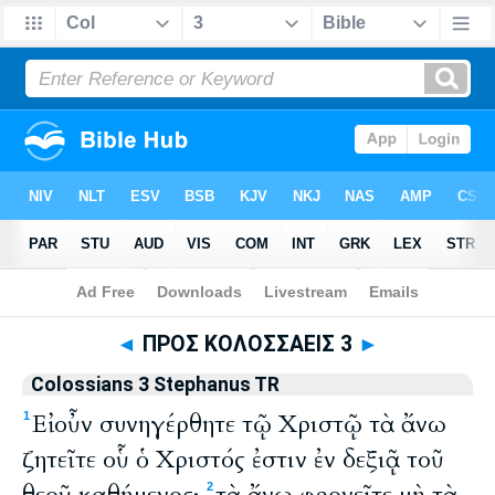
Bible
>
Stephanus Textus Receptus 1550
> Colossians 3
◄
ΠΡΟΣ ΚΟΛΟΣΣΑΕΙΣ 3
►
Colossians 3 Stephanus TR
Εἰ οὖν συνηγέρθητε τῷ Χριστῷ τὰ ἄνω
1
ζητεῖτε οὗ ὁ Χριστός ἐστιν ἐν δεξιᾷ τοῦ
2