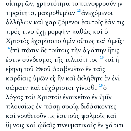
οἰκτιρμῶν, χρηστότητα ταπεινοφροσύνην
πρᾳότητα, μακροθυμίαν
ἀνεχόμενοι
13
ἀλλήλων καὶ χαριζόμενοι ἑαυτοῖς ἐάν τις
πρός τινα ἔχῃ μομφήν· καθὼς καὶ ὁ
Χριστὸς ἐχαρίσατο ὑμῖν οὕτως καὶ ὑμεῖς·
ἐπὶ πᾶσιν δὲ τούτοις τὴν ἀγάπην ἥτις
14
ἐστιν σύνδεσμος τῆς τελειότητος
καὶ ἡ
15
εἰρήνη τοῦ Θεοῦ βραβευέτω ἐν ταῖς
καρδίαις ὑμῶν εἰς ἣν καὶ ἐκλήθητε ἐν ἑνὶ
σώματι· καὶ εὐχάριστοι γίνεσθε
ὁ
16
λόγος τοῦ Χριστοῦ ἐνοικείτω ἐν ὑμῖν
πλουσίως ἐν πάσῃ σοφίᾳ διδάσκοντες
καὶ νουθετοῦντες ἑαυτοὺς ψαλμοῖς καὶ
ὕμνοις καὶ ᾠδαῖς πνευματικαῖς ἐν χάριτι