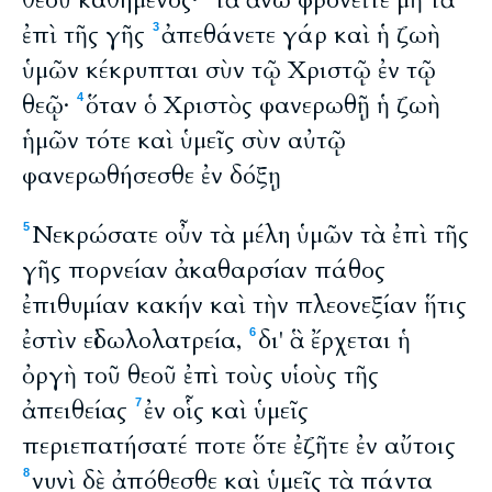
θεοῦ καθήμενος·
τὰ ἄνω φρονεῖτε μὴ τὰ
ἐπὶ τῆς γῆς
ἀπεθάνετε γάρ καὶ ἡ ζωὴ
3
ὑμῶν κέκρυπται σὺν τῷ Χριστῷ ἐν τῷ
θεῷ·
ὅταν ὁ Χριστὸς φανερωθῇ ἡ ζωὴ
4
ἡμῶν τότε καὶ ὑμεῖς σὺν αὐτῷ
φανερωθήσεσθε ἐν δόξῃ
Νεκρώσατε οὖν τὰ μέλη ὑμῶν τὰ ἐπὶ τῆς
5
γῆς πορνείαν ἀκαθαρσίαν πάθος
ἐπιθυμίαν κακήν καὶ τὴν πλεονεξίαν ἥτις
ἐστὶν εἰδωλολατρεία,
δι' ἃ ἔρχεται ἡ
6
ὀργὴ τοῦ θεοῦ ἐπὶ τοὺς υἱοὺς τῆς
ἀπειθείας
ἐν οἷς καὶ ὑμεῖς
7
περιεπατήσατέ ποτε ὅτε ἐζῆτε ἐν αὔτοις
νυνὶ δὲ ἀπόθεσθε καὶ ὑμεῖς τὰ πάντα
8