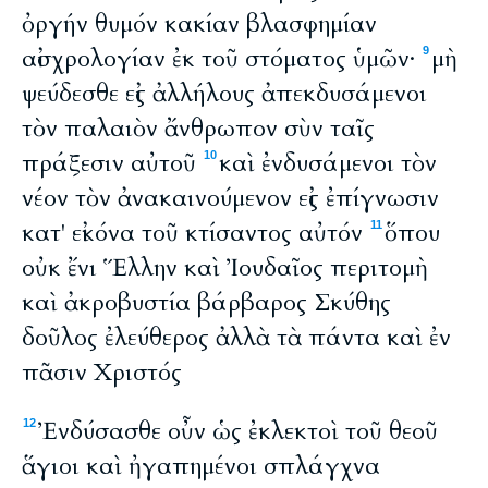
ὀργήν θυμόν κακίαν βλασφημίαν
αἰσχρολογίαν ἐκ τοῦ στόματος ὑμῶν·
μὴ
9
ψεύδεσθε εἰς ἀλλήλους ἀπεκδυσάμενοι
τὸν παλαιὸν ἄνθρωπον σὺν ταῖς
πράξεσιν αὐτοῦ
καὶ ἐνδυσάμενοι τὸν
10
νέον τὸν ἀνακαινούμενον εἰς ἐπίγνωσιν
κατ' εἰκόνα τοῦ κτίσαντος αὐτόν
ὅπου
11
οὐκ ἔνι Ἕλλην καὶ Ἰουδαῖος περιτομὴ
καὶ ἀκροβυστία βάρβαρος Σκύθης
δοῦλος ἐλεύθερος ἀλλὰ τὰ πάντα καὶ ἐν
πᾶσιν Χριστός
Ἐνδύσασθε οὖν ὡς ἐκλεκτοὶ τοῦ θεοῦ
12
ἅγιοι καὶ ἠγαπημένοι σπλάγχνα