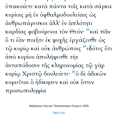
ὑπακούετε κατὰ πάντα τοῖς κατὰ σάρκα
κυρίοις μὴ ἐν ὀφθαλμοδουλείαις ὡς
ἀνθρωπάρεσκοι ἀλλ' ἐν ἁπλότητι
καρδίας φοβούμενοι τὸν Θεόν·
καὶ πᾶν
23
ὃ τι ἐὰν ποιῆτε ἐκ ψυχῆς ἐργάζεσθε ὡς
τῷ κυρίῳ καὶ οὐκ ἀνθρώποις
εἰδότες ὅτι
24
ἀπὸ κυρίου ἀπολήψεσθε τὴν
ἀνταπόδοσιν τῆς κληρονομίας τῷ γὰρ
κυρίῳ Χριστῷ δουλεύετε·
ὁ δὲ ἀδικῶν
25
κομιεῖται ὃ ἠδίκησεν καὶ οὐκ ἔστιν
προσωποληψία
Stephanus Novum Testamentum Graece 1550.
Bible Hub