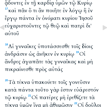
ᾄδοντες ἐν τῇ καρδίᾳ ὑμῶν τῷ Κυρίῳ
καὶ πᾶν ὅ τι ἂν ποιῆτε ἐν λόγῳ ἢ ἐν
17
ἔργῳ πάντα ἐν ὀνόματι κυρίου Ἰησοῦ
εὐχαριστοῦντες τῷ θεῷ καὶ πατρὶ δι'
αὐτοῦ
Αἱ γυναῖκες ὑποτάσσεσθε τοῖς ἰδίοις
18
ἀνδράσιν ὡς ἀνῆκεν ἐν κυρίῳ
Οἱ
19
ἄνδρες ἀγαπᾶτε τὰς γυναῖκας καὶ μὴ
πικραίνεσθε πρὸς αὐτάς
Τὰ τέκνα ὑπακούετε τοῖς γονεῦσιν
20
κατὰ πάντα τοῦτο γὰρ ἐστιν εὐάρεστόν
τῷ κυρίῳ
Οἱ πατέρες μὴ ἐρεθίζετε τὰ
21
τέκνα ὑμῶν ἵνα μὴ ἀθυμῶσιν
Οἱ δοῦλοι
22