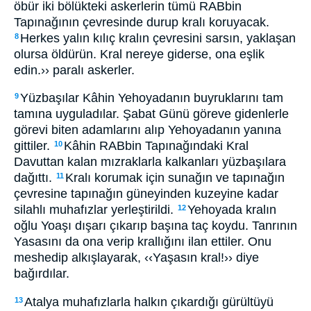
öbür iki bölükteki askerlerin tümü RABbin
Tapınağının çevresinde durup kralı koruyacak.
Herkes yalın kılıç kralın çevresini sarsın, yaklaşan
8
olursa öldürün. Kral nereye giderse, ona eşlik
edin.›› paralı askerler.
Yüzbaşılar Kâhin Yehoyadanın buyruklarını tam
9
tamına uyguladılar. Şabat Günü göreve gidenlerle
görevi biten adamlarını alıp Yehoyadanın yanına
gittiler.
Kâhin RABbin Tapınağındaki Kral
10
Davuttan kalan mızraklarla kalkanları yüzbaşılara
dağıttı.
Kralı korumak için sunağın ve tapınağın
11
çevresine tapınağın güneyinden kuzeyine kadar
silahlı muhafızlar yerleştirildi.
Yehoyada kralın
12
oğlu Yoaşı dışarı çıkarıp başına taç koydu. Tanrının
Yasasını da ona verip krallığını ilan ettiler. Onu
meshedip alkışlayarak, ‹‹Yaşasın kral!›› diye
bağırdılar.
Atalya muhafızlarla halkın çıkardığı gürültüyü
13