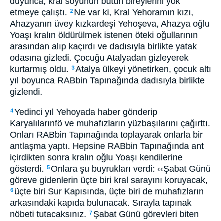
duyunca, kral soyunun bütün bireylerini yok
etmeye çalıştı.
Ne var ki, Kral Yehoramın kızı,
2
Ahazyanın üvey kızkardeşi Yehoşeva, Ahazya oğlu
Yoaşı kralın öldürülmek istenen öteki oğullarının
arasından alıp kaçırdı ve dadısıyla birlikte yatak
odasına gizledi. Çocuğu Atalyadan gizleyerek
kurtarmış oldu.
Atalya ülkeyi yönetirken, çocuk altı
3
yıl boyunca RABbin Tapınağında dadısıyla birlikte
gizlendi.
Yedinci yıl Yehoyada haber gönderip
4
Karyalılarınfö ve muhafızların yüzbaşılarını çağırttı.
Onları RABbin Tapınağında toplayarak onlarla bir
antlaşma yaptı. Hepsine RABbin Tapınağında ant
içirdikten sonra kralın oğlu Yoaşı kendilerine
gösterdi.
Onlara şu buyrukları verdi: ‹‹Şabat Günü
5
göreve gidenlerin üçte biri kral sarayını koruyacak,
üçte biri Sur Kapısında, üçte biri de muhafızların
6
arkasındaki kapıda bulunacak. Sırayla tapınak
nöbeti tutacaksınız.
Şabat Günü görevleri biten
7