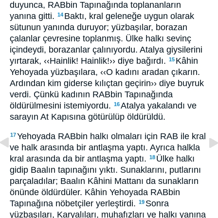
duyunca, RABbin Tapınağında toplananların
yanına gitti.
Baktı, kral geleneğe uygun olarak
14
sütunun yanında duruyor; yüzbaşılar, borazan
çalanlar çevresine toplanmış. Ülke halkı sevinç
içindeydi, borazanlar çalınıyordu. Atalya giysilerini
yırtarak, ‹‹Hainlik! Hainlik!›› diye bağırdı.
Kâhin
15
Yehoyada yüzbaşılara, ‹‹O kadını aradan çıkarın.
Ardından kim giderse kılıçtan geçirin›› diye buyruk
verdi. Çünkü kadının RABbin Tapınağında
öldürülmesini istemiyordu.
Atalya yakalandı ve
16
sarayın At Kapısına götürülüp öldürüldü.
Yehoyada RABbin halkı olmaları için RAB ile kral
17
ve halk arasında bir antlaşma yaptı. Ayrıca halkla
kral arasında da bir antlaşma yaptı.
Ülke halkı
18
gidip Baalın tapınağını yıktı. Sunaklarını, putlarını
parçaladılar; Baalın Kâhini Mattanı da sunakların
önünde öldürdüler. Kâhin Yehoyada RABbin
Tapınağına nöbetçiler yerleştirdi.
Sonra
19
yüzbaşıları, Karyalıları, muhafızları ve halkı yanına