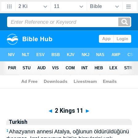
Biblia
>
Turkish
> 2 Kings 11
◄
2 Kings 11
►
Turkish
Ahazyanın annesi Atalya, oğlunun öldürüldüğünü
1