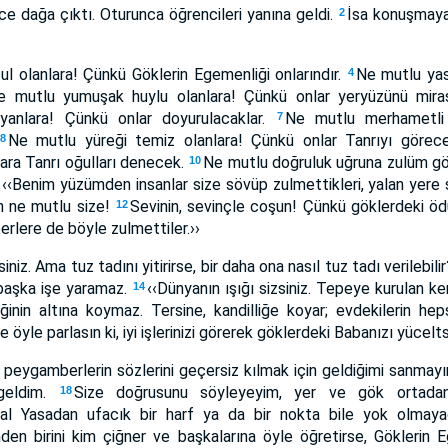
nce dağa çıktı. Oturunca öğrencileri yanına geldi.
İsa konuşmaya 
2
ul olanlara! Çünkü Göklerin Egemenliği onlarındır.
Ne mutlu yas
4
e mutlu yumuşak huylu olanlara! Çünkü onlar yeryüzünü mira
yanlara! Çünkü onlar doyurulacaklar.
Ne mutlu merhametli 
7
Ne mutlu yüreği temiz olanlara! Çünkü onlar Tanrıyı görec
8
ara Tanrı oğulları denecek.
Ne mutlu doğruluk uğruna zulüm gö
10
‹‹Benim yüzümden insanlar size sövüp zulmettikleri, yalan yere s
1
n ne mutlu size!
Sevinin, sevinçle coşun! Çünkü göklerdeki öd
12
lere de böyle zulmettiler.››
niz. Ama tuz tadını yitirirse, bir daha ona nasıl tuz tadı verilebilir
başka işe yaramaz.
‹‹Dünyanın ışığı sizsiniz. Tepeye kurulan 
14
ğinin altına koymaz. Tersine, kandilliğe koyar; evdekilerin hep
e öyle parlasın ki, iyi işlerinizi görerek göklerdeki Babanızı yücelts
 peygamberlerin sözlerini geçersiz kılmak için geldiğimi sanmay
geldim.
Size doğrusunu söyleyeyim, yer ve gök ortada
18
al Yasadan ufacık bir harf ya da bir nokta bile yok olmay
den birini kim çiğner ve başkalarına öyle öğretirse, Göklerin