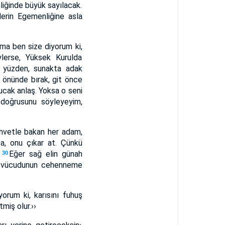
liğinde büyük sayılacak.
lerin Egemenliğine asla
ma ben size diyorum ki,
ylerse, Yüksek Kurulda
 yüzden, sunakta adak
n önünde bırak, git önce
cak anlaş. Yoksa o seni
doğrusunu söyleyeyim,
ehvetle bakan her adam,
, onu çıkar at. Çünkü
.
Eğer sağ elin günah
30
ün vücudunun cehenneme
orum ki, karısını fuhuş
miş olur.››