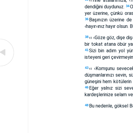
‹‹Yine atalarımıza, 
dendiğini duydunuz.
O
34
yer üzerine, çünkü oras
Başınızın üzerine de
36
‹hayır›ınız hayır olsun.
‹‹ ‹Göze göz, dişe di
38
bir tokat atana öbür ya
Sizi bin adım yol yü
41
isteyeni geri çevirmeyin
‹‹ ‹Komşunu sevecek
43
düşmanlarınızı sevin, s
güneşini hem kötülerin 
Eğer yalnız sizi sev
46
kardeşlerinize selam v
Bu nedenle, göksel Bab
48