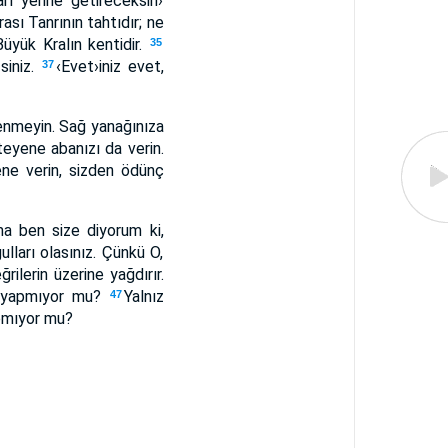
rı yerine getireceksin›
ası Tanrının tahtıdır; ne
üyük Kralın kentidir.
35
siniz.
‹Evet›iniz evet,
37
renmeyin. Sağ yanağınıza
teyene abanızı da verin.
ene verin, sizden ödünç
a ben size diyorum ki,
lları olasınız. Çünkü O,
ilerin üzerine yağdırır.
le yapmıyor mu?
Yalnız
47
apmıyor mu?