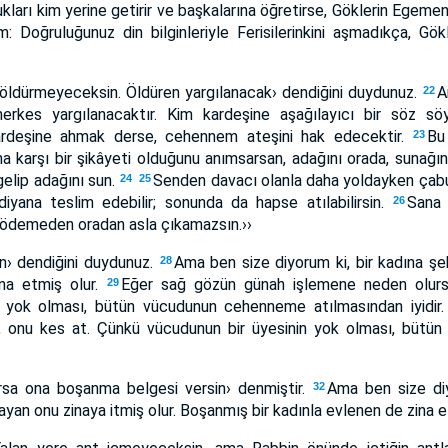
kları kim yerine getirir ve başkalarına öğretirse, Göklerin Egemen
: Doğruluğunuz din bilginleriyle Ferisilerinkini aşmadıkça, Gök
 öldürmeyeceksin. Öldüren yargılanacak› dendiğini duydunuz.
A
22
erkes yargılanacaktır. Kim kardeşine aşağılayıcı bir söz sö
kardeşine ahmak derse, cehennem ateşini hak edecektir.
Bu
23
a karşı bir şikâyeti olduğunu anımsarsan, adağını orada, sunağı
gelip adağını sun.
Senden davacı olanla daha yoldayken çabu
24
25
diyana teslim edebilir; sonunda da hapse atılabilirsin.
Sana 
26
ödemeden oradan asla çıkamazsın.››
n› dendiğini duydunuz.
Ama ben size diyorum ki, bir kadına ş
28
ina etmiş olur.
Eğer sağ gözün günah işlemene neden olursa
29
n yok olması, bütün vücudunun cehenneme atılmasından iyidir
, onu kes at. Çünkü vücudunun bir üyesinin yok olması, büt
arsa ona boşanma belgesi versin› denmiştir.
Ama ben size diy
32
yan onu zinaya itmiş olur. Boşanmış bir kadınla evlenen de zina et