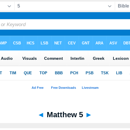
◄
Matthew 5
►