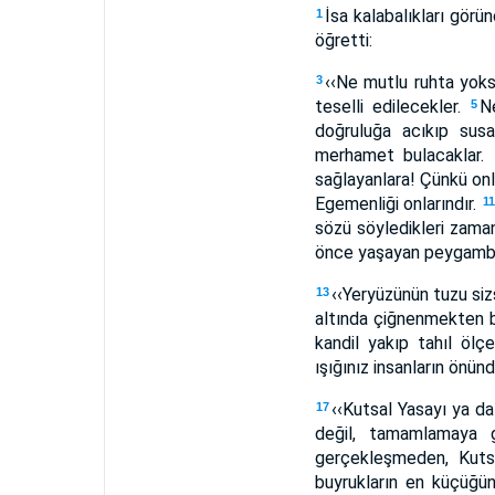
İsa kalabalıkları görü
1
öğretti:
‹‹Ne mutlu ruhta yoks
3
teselli edilecekler.
N
5
doğruluğa acıkıp susa
merhamet bulacaklar.
sağlayanlara! Çünkü onl
Egemenliği onlarındır.
1
sözü söyledikleri zama
önce yaşayan peygamber
‹‹Yeryüzünün tuzu sizsi
13
altında çiğnenmekten 
kandil yakıp tahıl ölçe
ışığınız insanların önünd
‹‹Kutsal Yasayı ya da
17
değil, tamamlamaya 
gerçekleşmeden, Kuts
buyrukların en küçüğün