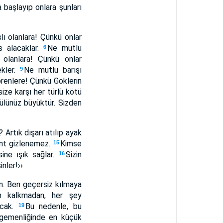
başlayıp onlara şunları
lı olanlara! Çünkü onlar
s alacaklar.
Ne mutlu
6
olanlara! Çünkü onlar
ekler.
Ne mutlu barışı
9
renlere! Çünkü Göklerin
ize karşı her türlü kötü
ülünüz büyüktür. Sizden
? Artık dışarı atılıp ayak
kent gizlenemez.
Kimse
15
sine ışık sağlar.
Sizin
16
inler!››
ın. Ben geçersiz kılmaya
n kalkmadan, her şey
acak.
Bu nedenle, bu
19
 Egemenliğinde en küçük