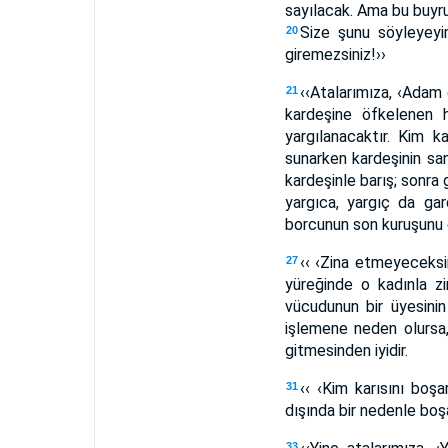
sayılacak. Ama bu buyru
Size şunu söyleyeyim
20
giremezsiniz!››
‹‹Atalarımıza, ‹Adam
21
kardeşine öfkelenen h
yargılanacaktır. Kim 
sunarken kardeşinin san
kardeşinle barış; sonra 
yargıca, yargıç da gar
borcunun son kuruşunu 
‹‹ ‹Zina etmeyeceksi
27
yüreğinde o kadınla z
vücudunun bir üyesini
işlemene neden olursa
gitmesinden iyidir.
‹‹ ‹Kim karısını boş
31
dışında bir nedenle boşa
33