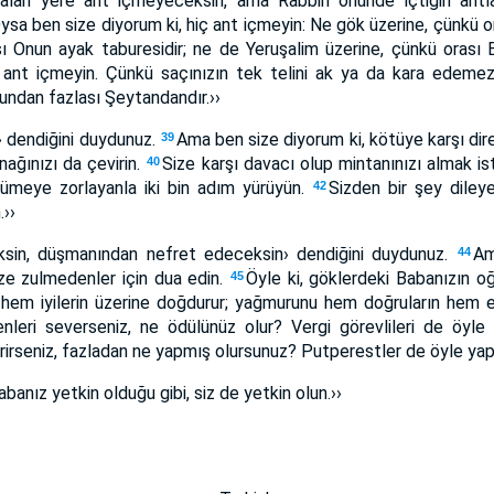
‹Yalan yere ant içmeyeceksin, ama Rabbin önünde içtiğin antla
ysa ben size diyorum ki, hiç ant içmeyin: Ne gök üzerine, çünkü or
ı Onun ayak taburesidir; ne de Yeruşalim üzerine, çünkü orası B
 ant içmeyin. Çünkü saçınızın tek telini ak ya da kara edemez
 Bundan fazlası Şeytandandır.››
ş› dendiğini duydunuz.
Ama ben size diyorum ki, kötüye karşı di
39
nağınızı da çevirin.
Size karşı davacı olup mintanınızı almak is
40
rümeye zorlayanla iki bin adım yürüyün.
Sizden bir şey diley
42
.››
sin, düşmanından nefret edeceksin› dendiğini duydunuz.
Am
44
ize zulmedenler için dua edin.
Öyle ki, göklerdeki Babanızın oğu
45
hem iyilerin üzerine doğdurur; yağmurunu hem doğruların hem eğr
enleri severseniz, ne ödülünüz olur? Vergi görevlileri de öy
erirseniz, fazladan ne yapmış olursunuz? Putperestler de öyle y
anız yetkin olduğu gibi, siz de yetkin olun.››