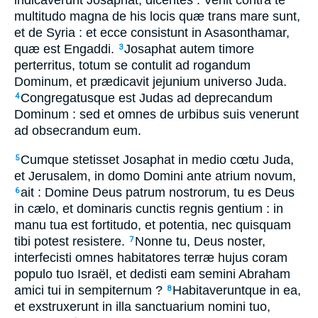
indicaverunt Josaphat, dicentes : Venit contra te
multitudo magna de his locis quæ trans mare sunt,
et de Syria : et ecce consistunt in Asasonthamar,
quæ est Engaddi.
Josaphat autem timore
3
perterritus, totum se contulit ad rogandum
Dominum, et prædicavit jejunium universo Juda.
Congregatusque est Judas ad deprecandum
4
Dominum : sed et omnes de urbibus suis venerunt
ad obsecrandum eum.
Cumque stetisset Josaphat in medio cœtu Juda,
5
et Jerusalem, in domo Domini ante atrium novum,
ait : Domine Deus patrum nostrorum, tu es Deus
6
in cælo, et dominaris cunctis regnis gentium : in
manu tua est fortitudo, et potentia, nec quisquam
tibi potest resistere.
Nonne tu, Deus noster,
7
interfecisti omnes habitatores terræ hujus coram
populo tuo Israël, et dedisti eam semini Abraham
amici tui in sempiternum ?
Habitaveruntque in ea,
8
et exstruxerunt in illa sanctuarium nomini tuo,