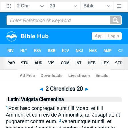
Bible
>
Latin
> 2 Chronicles 20
◄
2 Chronicles 20
►
Latin: Vulgata Clementina
Post hæc congregati sunt filii Moab, et filii
1
Ammon, et cum eis de Ammonitis, ad Josaphat, ut
pugnarent contra eum.
Veneruntque nuntii, et
2