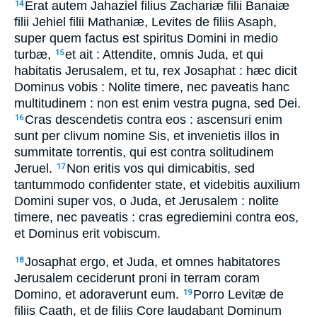
Erat autem Jahaziel filius Zachariæ filii Banaiæ
14
filii Jehiel filii Mathaniæ, Levites de filiis Asaph,
super quem factus est spiritus Domini in medio
turbæ,
et ait : Attendite, omnis Juda, et qui
15
habitatis Jerusalem, et tu, rex Josaphat : hæc dicit
Dominus vobis : Nolite timere, nec paveatis hanc
multitudinem : non est enim vestra pugna, sed Dei.
Cras descendetis contra eos : ascensuri enim
16
sunt per clivum nomine Sis, et invenietis illos in
summitate torrentis, qui est contra solitudinem
Jeruel.
Non eritis vos qui dimicabitis, sed
17
tantummodo confidenter state, et videbitis auxilium
Domini super vos, o Juda, et Jerusalem : nolite
timere, nec paveatis : cras egrediemini contra eos,
et Dominus erit vobiscum.
Josaphat ergo, et Juda, et omnes habitatores
18
Jerusalem ceciderunt proni in terram coram
Domino, et adoraverunt eum.
Porro Levitæ de
19
filiis Caath, et de filiis Core laudabant Dominum