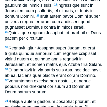
gaudium de inimicis suis.
Ingressique sunt in
28
Jerusalem cum psalteriis, et citharis, et tubis in
domum Domini.
Irruit autem pavor Domini super
29
universa regna terrarum cum audissent quod
pugnasset Dominus contra inimicos Israël.
Quievitque regnum Josaphat, et præbuit ei Deus
30
pacem per circuitum.
Regnavit igitur Josaphat super Judam, et erat
31
triginta quinque annorum cum regnare cœpisset :
viginti autem et quinque annis regnavit in
Jerusalem, et nomen matris ejus Azuba filia Selahi.
Et ambulavit in via patris suis Asa, nec declinavit
32
ab ea, faciens quæ placita erant coram Domino.
Verumtamen excelsa non abstulit, et adhuc
33
populus non direxerat cor suum ad Dominum
Deum patrum suorum.
Reliqua autem gestorum Josaphat priorum, et
34