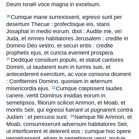
Deum Israël voce magna in excelsum.
Cumque mane surrexissent, egressi sunt per
20
desertum Thecue : profectisque eis, stans
Josaphat in medio eorum, dixit : Audite me, viri
Juda, et omnes habitatores Jerusalem : credite in
Domino Deo vestro, et securi eritis : credite
prophetis ejus, et cuncta evenient prospera.
Deditque consilium populo, et statuit cantores
21
Domini, ut laudarent eum in turmis suis, et
antecederent exercitum, ac voce consona dicerent
: Confitemini Domino, quoniam in æternum
misericordia ejus.
Cumque cœpissent laudes
22
canere, vertit Dominus insidias eorum in
semetipsos, filiorum scilicet Ammon, et Moab, et
montis Seir, qui egressi fuerant ut pugnarent contra
Judam : et percussi sunt.
Namque filii Ammon, et
23
Moab, consurrexerunt adversum habitatores Seir,
ut interficerent et delerent eos : cumque hoc opere
perpetrassent, etiam in semetipsos versi, mutuis