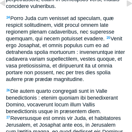
concidere vulneribus.
Porro Juda cum venisset ad speculam, quæ
24
respicit solitudinem, vidit procul omnem late
regionem plenam cadaveribus, nec superesse
quemquam, qui necem potuisset evadere.
Venit
25
ergo Josaphat, et omnis populus cum eo ad
detrahenda spolia mortuorum : inveneruntque inter
cadavera variam supellectilem, vestes quoque, et
vasa pretiosissima, et diripuerunt ita ut omnia
portare non possent, nec per tres dies spolia
auferre præ prædæ magnitudine.
Die autem quarto congregati sunt in Valle
26
benedictionis : etenim quoniam ibi benedixerant
Domino, vocaverunt locum illum Vallis
benedictionis usque in præsentem diem.
Reversusque est omnis vir Juda, et habitatores
27
Jerusalem, et Josaphat ante eos, in Jerusalem
cum lætitia magna, eo quod dedisset eis Dominus