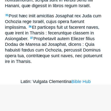
novissimorum, scripta sunt in verbis Jehu filii
Hanani, quæ digessit in libros regum Israël.
Post hæc iniit amicitias Josaphat rex Juda cum
35
Ochozia rege Israël, cujus opera fuerunt
impiissima.
Et particeps fuit ut facerent naves,
36
quæ irent in Tharsis : feceruntque classem in
Asiongaber.
Prophetavit autem Eliezer filius
37
Dodau de Maresa ad Josaphat, dicens : Quia
habuisti fœdus cum Ochozia, percussit Dominus
opera tua, contritæque sunt naves, nec potuerunt
ire in Tharsis.
Latin: Vulgata Clementina
Bible Hub