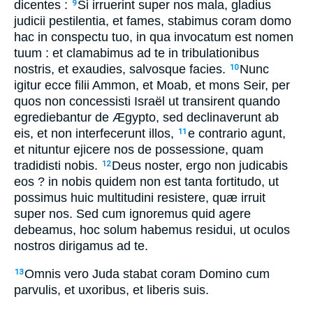
dicentes :
Si irruerint super nos mala, gladius
9
judicii pestilentia, et fames, stabimus coram domo
hac in conspectu tuo, in qua invocatum est nomen
tuum : et clamabimus ad te in tribulationibus
nostris, et exaudies, salvosque facies.
Nunc
10
igitur ecce filii Ammon, et Moab, et mons Seir, per
quos non concessisti Israël ut transirent quando
egrediebantur de Ægypto, sed declinaverunt ab
eis, et non interfecerunt illos,
e contrario agunt,
11
et nituntur ejicere nos de possessione, quam
tradidisti nobis.
Deus noster, ergo non judicabis
12
eos ? in nobis quidem non est tanta fortitudo, ut
possimus huic multitudini resistere, quæ irruit
super nos. Sed cum ignoremus quid agere
debeamus, hoc solum habemus residui, ut oculos
nostros dirigamus ad te.
Omnis vero Juda stabat coram Domino cum
13
parvulis, et uxoribus, et liberis suis.