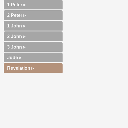
1 Peter ▹
2 Peter ▹
1 John ▹
2 John ▹
3 John ▹
Jude ▹
Revelation ▹