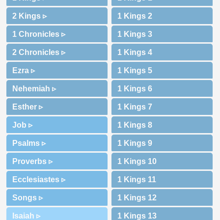
2 Kings ▹
1 Chronicles ▹
2 Chronicles ▹
Ezra ▹
Nehemiah ▹
Esther ▹
Job ▹
Psalms ▹
Proverbs ▹
Ecclesiastes ▹
Songs ▹
Isaiah ▹