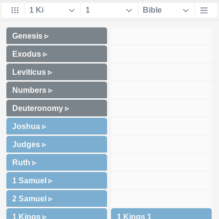
Genesis ▹
Exodus ▹
Leviticus ▹
Numbers ▹
Deuteronomy ▹
Joshua ▹
Judges ▹
Ruth ▹
1 Samuel ▹
2 Samuel ▹
1 Kings ▹