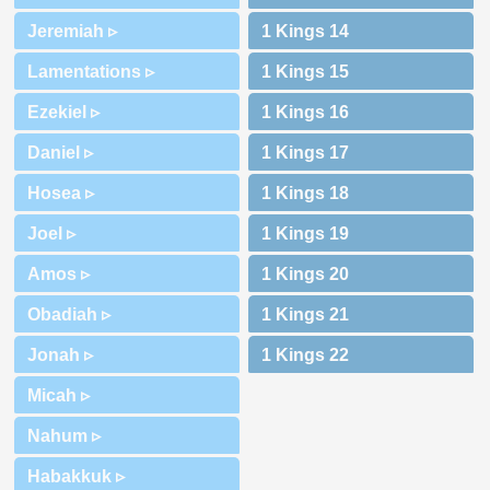
Jeremiah ▹
Lamentations ▹
Ezekiel ▹
Daniel ▹
Hosea ▹
Joel ▹
Amos ▹
Obadiah ▹
Jonah ▹
Micah ▹
Nahum ▹
Habakkuk ▹