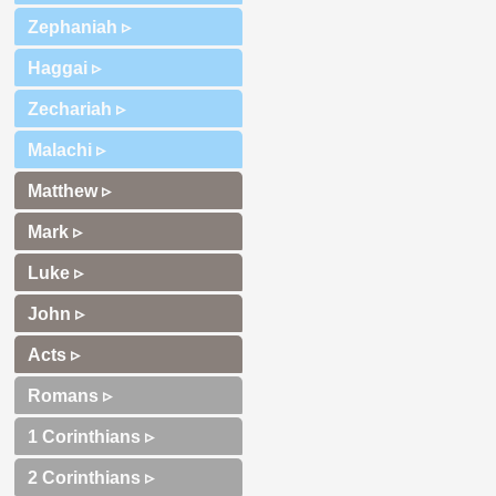
Zephaniah ▹
Haggai ▹
Zechariah ▹
Malachi ▹
Matthew ▹
Mark ▹
Luke ▹
John ▹
Acts ▹
Romans ▹
1 Corinthians ▹
2 Corinthians ▹