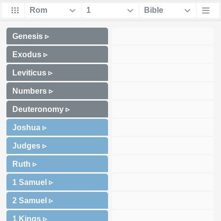
Genesis ▹
Exodus ▹
Leviticus ▹
Numbers ▹
Deuteronomy ▹
Joshua ▹
Judges ▹
Ruth ▹
1 Samuel ▹
2 Samuel ▹
1 Kings ▹