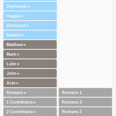
Zephaniah ▹
Haggai ▹
Zechariah ▹
Malachi ▹
Matthew ▹
Mark ▹
Luke ▹
John ▹
Acts ▹
Romans ▹
1 Corinthians ▹
2 Corinthians ▹