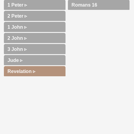
1 Peter ▹
2 Peter ▹
1 John ▹
2 John ▹
3 John ▹
Jude ▹
Revelation ▹