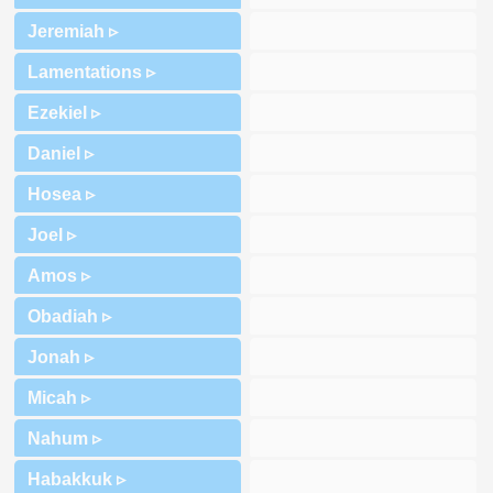
Jeremiah ▹
Lamentations ▹
Ezekiel ▹
Daniel ▹
Hosea ▹
Joel ▹
Amos ▹
Obadiah ▹
Jonah ▹
Micah ▹
Nahum ▹
Habakkuk ▹