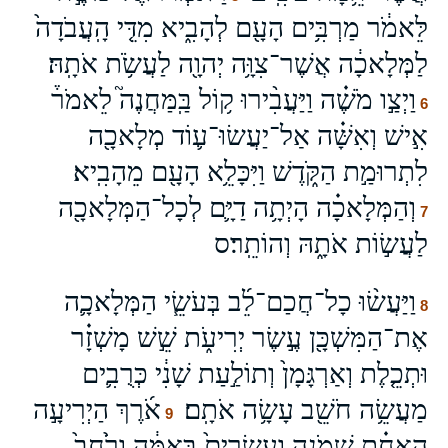
לֵּאמֹ֔ר מַרְבִּ֥ים הָעָ֖ם לְהָבִ֑יא מִדֵּ֤י הָֽעֲבֹדָה֙
לַמְּלָאכָ֔ה אֲשֶׁר־צִוָּ֥ה יְהוָ֖ה לַעֲשֹׂ֥ת אֹתָֽהּ׃
וַיְצַ֣ו מֹשֶׁ֗ה וַיַּעֲבִ֨ירוּ ק֥וֹל בַּֽמַּחֲנֶה֮ לֵאמֹר֒
6
אִ֣ישׁ וְאִשָּׁ֗ה אַל־יַעֲשׂוּ־ע֛וֹד מְלָאכָ֖ה
לִתְרוּמַ֣ת הַקֹּ֑דֶשׁ וַיִּכָּלֵ֥א הָעָ֖ם מֵהָבִֽיא׃
וְהַמְּלָאכָ֗ה הָיְתָ֥ה דַיָּ֛ם לְכָל־הַמְּלָאכָ֖ה
7
לַעֲשׂ֣וֹת אֹתָ֑הּ וְהוֹתֵֽר׃ס
וַיַּעֲשׂ֨וּ כָל־חֲכַם־לֵ֜ב בְּעֹשֵׂ֧י הַמְּלָאכָ֛ה
8
אֶת־הַמִּשְׁכָּ֖ן עֶ֣שֶׂר יְרִיעֹ֑ת שֵׁ֣שׁ מָשְׁזָ֗ר
וּתְכֵ֤לֶת וְאַרְגָּמָן֙ וְתוֹלַ֣עַת שָׁנִ֔י כְּרֻבִ֛ים
מַעֲשֵׂ֥ה חֹשֵׁ֖ב עָשָׂ֥ה אֹתָֽם׃
אֹ֜רֶךְ הַיְרִיעָ֣ה
9
הָֽאַחַ֗ת שְׁמֹנֶ֤ה וְעֶשְׂרִים֙ בָּֽאַמָּ֔ה וְרֹ֙חַב֙