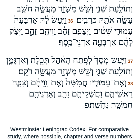
וְתוֹלַ֥עַת שָׁנִ֖י וְשֵׁ֣שׁ מָשְׁזָ֑ר מַעֲשֵׂ֥ה חֹשֵׁ֛ב
עָשָׂ֥ה אֹתָ֖הּ כְּרֻבִֽים׃
וַיַּ֣עַשׂ לָ֗הּ אַרְבָּעָה֙
36
עַמּוּדֵ֣י שִׁטִּ֔ים וַיְצַפֵּ֣ם זָהָ֔ב וָוֵיהֶ֖ם זָהָ֑ב וַיִּצֹ֣ק
לָהֶ֔ם אַרְבָּעָ֖ה אַדְנֵי־כָֽסֶף׃
וַיַּ֤עַשׂ מָסָךְ֙ לְפֶ֣תַח הָאֹ֔הֶל תְּכֵ֧לֶת וְאַרְגָּמָ֛ן
37
וְתוֹלַ֥עַת שָׁנִ֖י וְשֵׁ֣שׁ מָשְׁזָ֑ר מַעֲשֵׂ֖ה רֹקֵֽם׃
וְאֶת־עַמּוּדָ֤יו חֲמִשָּׁה֙ וְאֶת־וָ֣וֵיהֶ֔ם וְצִפָּ֧ה
38
רָאשֵׁיהֶ֛ם וַחֲשֻׁקֵיהֶ֖ם זָהָ֑ב וְאַדְנֵיהֶ֥ם
חֲמִשָּׁ֖ה נְחֹֽשֶׁת׃פ
Westminster Leningrad Codex. For comparative
study, where possible, chapter and verse numbers