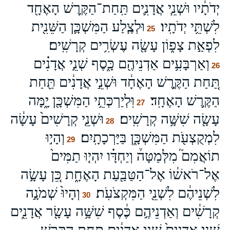
יְדֹתָ֔יו וּשְׁנֵ֧י אֲדָנִ֛ים תַּֽחַת־הַקֶּ֥רֶשׁ הָאֶחָ֖ד
לִשְׁתֵּ֥י יְדֹתָֽיו׃
וּלְצֶ֧לַע הַמִּשְׁכָּ֛ן הַשֵּׁנִ֖ית
25
לִפְאַ֣ת צָפ֑וֹן עָשָׂ֖ה עֶשְׂרִ֥ים קְרָשִֽׁים׃
וְאַרְבָּעִ֥ים אַדְנֵיהֶ֖ם כָּ֑סֶף שְׁנֵ֣י אֲדָנִ֗ים
26
תַּ֚חַת הַקֶּ֣רֶשׁ הָאֶחָ֔ד וּשְׁנֵ֣י אֲדָנִ֔ים תַּ֖חַת
הַקֶּ֥רֶשׁ הָאֶחָֽד׃
וּֽלְיַרְכְּתֵ֥י הַמִּשְׁכָּ֖ן יָ֑מָּה
27
עָשָׂ֖ה שִׁשָּׁ֥ה קְרָשִֽׁים׃
וּשְׁנֵ֤י קְרָשִׁים֙ עָשָׂ֔ה
28
לִמְקֻצְעֹ֖ת הַמִּשְׁכָּ֑ן בַּיַּרְכָתָֽיִם׃
וְהָי֣וּ
29
תוֹאֲמִם֮ מִלְּמַטָּה֒ וְיַחְדָּ֗ו יִהְי֤וּ תַמִּים֙
אֶל־רֹאשׁ֔וֹ אֶל־הַטַּבַּ֖עַת הָאֶחָ֑ת כֵּ֚ן עָשָׂ֣ה
לִשְׁנֵיהֶ֔ם לִשְׁנֵ֖י הַמִּקְצֹעֹֽת׃
וְהָיוּ֙ שְׁמֹנָ֣ה
30
קְרָשִׁ֔ים וְאַדְנֵיהֶ֣ם כֶּ֔סֶף שִׁשָּׁ֥ה עָשָׂ֖ר אֲדָנִ֑ים
שְׁנֵ֤י אֲדָנִים֙ שְׁנֵ֣י אֲדָנִ֔ים תַּ֖חַת הַקֶּ֥רֶשׁ