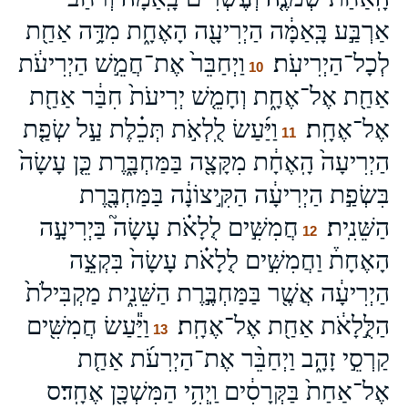
אַרְבַּ֣ע בָּֽאַמָּ֔ה הַיְרִיעָ֖ה הָאֶחָ֑ת מִדָּ֥ה אַחַ֖ת
לְכָל־הַיְרִיעֹֽת׃
וַיְחַבֵּר֙ אֶת־חֲמֵ֣שׁ הַיְרִיעֹ֔ת
10
אַחַ֖ת אֶל־אֶחָ֑ת וְחָמֵ֤שׁ יְרִיעֹת֙ חִבַּ֔ר אַחַ֖ת
אֶל־אֶחָֽת׃
וַיַּ֜עַשׂ לֻֽלְאֹ֣ת תְּכֵ֗לֶת עַ֣ל שְׂפַ֤ת
11
הַיְרִיעָה֙ הָֽאֶחָ֔ת מִקָּצָ֖ה בַּמַּחְבָּ֑רֶת כֵּ֤ן עָשָׂה֙
בִּשְׂפַ֣ת הַיְרִיעָ֔ה הַקִּ֣יצוֹנָ֔ה בַּמַּחְבֶּ֖רֶת
הַשֵּׁנִֽית׃
חֲמִשִּׁ֣ים לֻלָאֹ֗ת עָשָׂה֮ בַּיְרִיעָ֣ה
12
הָאֶחָת֒ וַחֲמִשִּׁ֣ים לֻלָאֹ֗ת עָשָׂה֙ בִּקְצֵ֣ה
הַיְרִיעָ֔ה אֲשֶׁ֖ר בַּמַּחְבֶּ֣רֶת הַשֵּׁנִ֑ית מַקְבִּילֹת֙
הַלֻּ֣לָאֹ֔ת אַחַ֖ת אֶל־אֶחָֽת׃
וַיַּ֕עַשׂ חֲמִשִּׁ֖ים
13
קַרְסֵ֣י זָהָ֑ב וַיְחַבֵּ֨ר אֶת־הַיְרִעֹ֜ת אַחַ֤ת
אֶל־אַחַת֙ בַּקְּרָסִ֔ים וַֽיְהִ֥י הַמִּשְׁכָּ֖ן אֶחָֽד׃ס