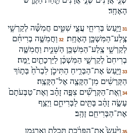
הָאֶחָֽד׃
וַיַּ֥עַשׂ בְּרִיחֵ֖י עֲצֵ֣י שִׁטִּ֑ים חֲמִשָּׁ֕ה לְקַרְשֵׁ֥י
31
צֶֽלַע־הַמִּשְׁכָּ֖ן הָאֶחָֽת׃
וַחֲמִשָּׁ֣ה בְרִיחִ֔ם
32
לְקַרְשֵׁ֥י צֶֽלַע־הַמִּשְׁכָּ֖ן הַשֵּׁנִ֑ית וַחֲמִשָּׁ֤ה
בְרִיחִם֙ לְקַרְשֵׁ֣י הַמִּשְׁכָּ֔ן לַיַּרְכָתַ֖יִם יָֽמָּה׃
וַיַּ֖עַשׂ אֶת־הַבְּרִ֣יחַ הַתִּיכֹ֑ן לִבְרֹ֙חַ֙ בְּת֣וֹךְ
33
הַקְּרָשִׁ֔ים מִן־הַקָּצֶ֖ה אֶל־הַקָּצֶֽה׃
וְֽאֶת־הַקְּרָשִׁ֞ים צִפָּ֣ה זָהָ֗ב וְאֶת־טַבְּעֹתָם֙
34
עָשָׂ֣ה זָהָ֔ב בָּתִּ֖ים לַבְּרִיחִ֑ם וַיְצַ֥ף
אֶת־הַבְּרִיחִ֖ם זָהָֽב׃
וַיַּ֙עַשׂ֙ אֶת־הַפָּרֹ֔כֶת תְּכֵ֧לֶת וְאַרְגָּמָ֛ן
35