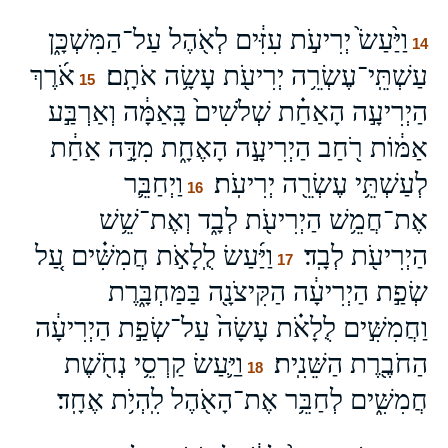
וַיַּ֙עַשׂ֙ יְרִיעֹ֣ת עִזִּ֔ים לְאֹ֖הֶל עַל־הַמִּשְׁכָּ֑ן
14
עַשְׁתֵּֽי־עֶשְׂרֵ֥ה יְרִיעֹ֖ת עָשָׂ֥ה אֹתָֽם׃
אֹ֜רֶךְ
15
הַיְרִיעָ֣ה הָאַחַ֗ת שְׁלֹשִׁים֙ בָּֽאַמָּ֔ה וְאַרְבַּ֣ע
אַמּ֔וֹת רֹ֖חַב הַיְרִיעָ֣ה הָאֶחָ֑ת מִדָּ֣ה אַחַ֔ת
לְעַשְׁתֵּ֥י עֶשְׂרֵ֖ה יְרִיעֹֽת׃
וַיְחַבֵּ֛ר
16
אֶת־חֲמֵ֥שׁ הַיְרִיעֹ֖ת לְבָ֑ד וְאֶת־שֵׁ֥שׁ
הַיְרִיעֹ֖ת לְבָֽד׃
וַיַּ֜עַשׂ לֻֽלָאֹ֣ת חֲמִשִּׁ֗ים עַ֚ל
17
שְׂפַ֣ת הַיְרִיעָ֔ה הַקִּיצֹנָ֖ה בַּמַּחְבָּ֑רֶת
וַחֲמִשִּׁ֣ים לֻלָאֹ֗ת עָשָׂה֙ עַל־שְׂפַ֣ת הַיְרִיעָ֔ה
הַחֹבֶ֖רֶת הַשֵּׁנִֽית׃
וַיַּ֛עַשׂ קַרְסֵ֥י נְחֹ֖שֶׁת
18
חֲמִשִּׁ֑ים לְחַבֵּ֥ר אֶת־הָאֹ֖הֶל לִֽהְיֹ֥ת אֶחָֽד׃