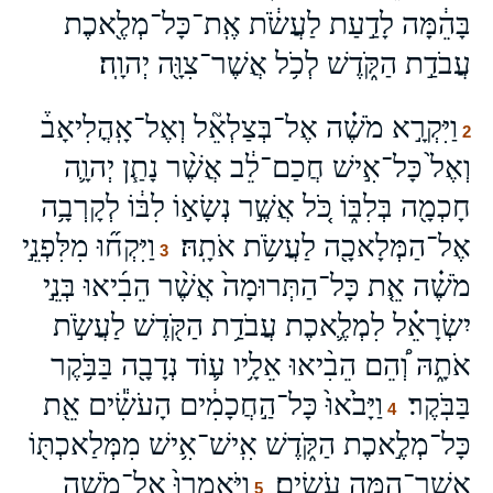
בָּהֵ֔מָּה לָדַ֣עַת לַעֲשֹׂ֔ת אֶֽת־כָּל־מְלֶ֖אכֶת
עֲבֹדַ֣ת הַקֹּ֑דֶשׁ לְכֹ֥ל אֲשֶׁר־צִוָּ֖ה יְהוָֽה׃
וַיִּקְרָ֣א מֹשֶׁ֗ה אֶל־בְּצַלְאֵ֘ל וְאֶל־אָֽהֳלִיאָב֒
2
וְאֶל֙ כָּל־אִ֣ישׁ חֲכַם־לֵ֔ב אֲשֶׁ֨ר נָתַ֧ן יְהוָ֛ה
חָכְמָ֖ה בְּלִבּ֑וֹ כֹּ֚ל אֲשֶׁ֣ר נְשָׂא֣וֹ לִבּ֔וֹ לְקָרְבָ֥ה
אֶל־הַמְּלָאכָ֖ה לַעֲשֹׂ֥ת אֹתָֽהּ׃
וַיִּקְח֞וּ מִלִּפְנֵ֣י
3
מֹשֶׁ֗ה אֵ֤ת כָּל־הַתְּרוּמָה֙ אֲשֶׁ֨ר הֵבִ֜יאוּ בְּנֵ֣י
יִשְׂרָאֵ֗ל לִמְלֶ֛אכֶת עֲבֹדַ֥ת הַקֹּ֖דֶשׁ לַעֲשֹׂ֣ת
אֹתָ֑הּ וְ֠הֵם הֵבִ֨יאוּ אֵלָ֥יו ע֛וֹד נְדָבָ֖ה בַּבֹּ֥קֶר
בַּבֹּֽקֶר׃
וַיָּבֹ֙אוּ֙ כָּל־הַ֣חֲכָמִ֔ים הָעֹשִׂ֕ים אֵ֖ת
4
כָּל־מְלֶ֣אכֶת הַקֹּ֑דֶשׁ אִֽישׁ־אִ֥ישׁ מִמְּלַאכְתּ֖וֹ
אֲשֶׁר־הֵ֥מָּה עֹשִֽׂים׃
וַיֹּאמְרוּ֙ אֶל־מֹשֶׁ֣ה
5