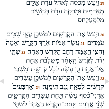
וַיַּ֤עַשׂ מִכְסֶה֙ לָאֹ֔הֶל עֹרֹ֥ת אֵלִ֖ים
19
מְאָדָּמִ֑ים וּמִכְסֵ֛ה עֹרֹ֥ת תְּחָשִׁ֖ים
מִלְמָֽעְלָה׃ס
וַיַּ֥עַשׂ אֶת־הַקְּרָשִׁ֖ים לַמִּשְׁכָּ֑ן עֲצֵ֥י שִׁטִּ֖ים
20
עֹמְדִֽים׃
עֶ֥שֶׂר אַמֹּ֖ות אֹ֣רֶךְ הַקָּ֑רֶשׁ וְאַמָּה֙
21
וַחֲצִ֣י הָֽאַמָּ֔ה רֹ֖חַב הַקֶּ֥רֶשׁ הָאֶחָֽד׃
שְׁתֵּ֣י
22
יָדֹ֗ת לַקֶּ֙רֶשׁ֙ הָֽאֶחָ֔ד מְשֻׁלָּבֹ֔ת אַחַ֖ת
אֶל־אֶחָ֑ת כֵּ֣ן עָשָׂ֔ה לְכֹ֖ל קַרְשֵׁ֥י הַמִּשְׁכָּֽן׃
וַיַּ֥עַשׂ אֶת־הַקְּרָשִׁ֖ים לַמִּשְׁכָּ֑ן עֶשְׂרִ֣ים
23
קְרָשִׁ֔ים לִפְאַ֖ת נֶ֥גֶב תֵּימָֽנָה׃
וְאַרְבָּעִים֙
24
אַדְנֵי־כֶ֔סֶף עָשָׂ֕ה תַּ֖חַת עֶשְׂרִ֣ים הַקְּרָשִׁ֑ים
שְׁנֵ֨י אֲדָנִ֜ים תַּֽחַת־הַקֶּ֤רֶשׁ הָאֶחָד֙ לִשְׁתֵּ֣י