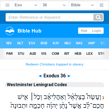
Bible
>
WLC
> Exodus 36
◄
Exodus 36
►
Westminster Leningrad Codex
וְעָשָׂה֩ בְצַלְאֵ֨ל וְאָהֳלִיאָ֜ב וְכֹ֣ל׀ אִ֣ישׁ
1
חֲכַם־לֵ֗ב אֲשֶׁר֩ נָתַ֨ן יְהוָ֜ה חָכְמָ֤ה וּתְבוּנָה֙