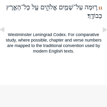
ר֣וּמָה עַל־שָׁמַ֣יִם אֱלֹהִ֑ים עַ֖ל כָּל־הָאָ֣רֶץ
11
כְּבוֹדֶֽךָ׃
Westminster Leningrad Codex. For comparative
study, where possible, chapter and verse numbers
are mapped to the traditional convention used by
modern English texts.