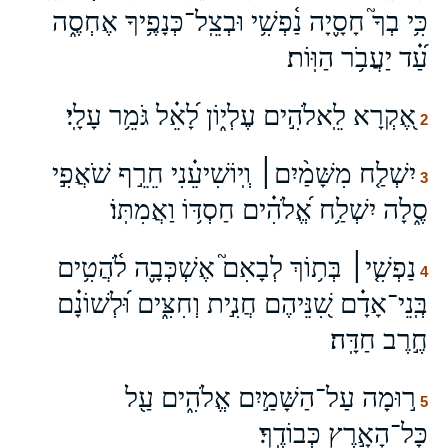
כִּ֥י בְךָ֮ חָסָ֪יָה נַ֫פְשִׁ֥י וּבְצֵֽל־כְּנָפֶ֥יךָ אֶחְסֶ֑ה
עַ֝֗ד יַעֲבֹ֥ר הַוּֽוֹת׃
אֶ֭קְרָא לֵֽאלֹהִ֣ים עֶלְי֑וֹן לָ֝אֵ֗ל גֹּמֵ֥ר עָלָֽי׃
2
יִשְׁלַ֤ח מִשָּׁמַ֨יִם׀ וְֽיוֹשִׁיעֵ֗נִי חֵרֵ֣ף שֹׁאֲפִ֣י
3
סֶ֑לָה יִשְׁלַ֥ח אֱ֝לֹהִ֗ים חַסְדּ֥וֹ וַאֲמִתּֽוֹ׃
נַפְשִׁ֤י׀ בְּת֥וֹךְ לְבָאִם֮ אֶשְׁכְּבָ֪ה לֹ֫הֲטִ֥ים
4
בְּֽנֵי־אָדָ֗ם שִׁ֭נֵּיהֶם חֲנִ֣ית וְחִצִּ֑ים וּ֝לְשׁוֹנָ֗ם
חֶ֣רֶב חַדָּֽה׃
ר֣וּמָה עַל־הַשָּׁמַ֣יִם אֱלֹהִ֑ים עַ֖ל
5
כָּל־הָאָ֣רֶץ כְּבוֹדֶֽךָ׃