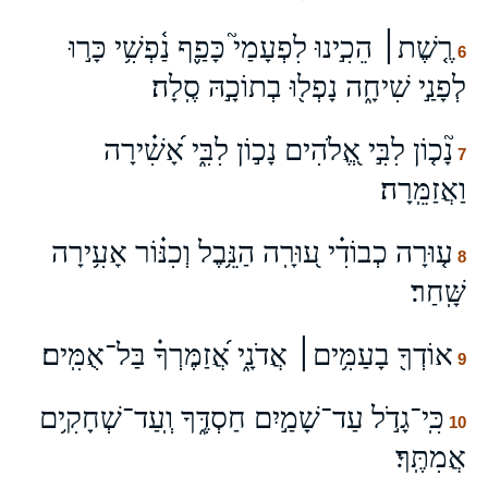
רֶ֤שֶׁת׀ הֵכִ֣ינוּ לִפְעָמַי֮ כָּפַ֪ף נַ֫פְשִׁ֥י כָּר֣וּ
6
לְפָנַ֣י שִׁיחָ֑ה נָפְל֖וּ בְתוֹכָ֣הּ סֶֽלָה׃
נָ֘כ֤וֹן לִבִּ֣י אֱ֭לֹהִים נָכ֣וֹן לִבִּ֑י אָ֝שִׁ֗ירָה
7
וַאֲזַמֵּֽרָה׃
ע֤וּרָה כְבוֹדִ֗י ע֭וּרָֽה הַנֵּ֥בֶל וְכִנּ֗וֹר אָעִ֥ירָה
8
שָּֽׁחַר׃
אוֹדְךָ֖ בָעַמִּ֥ים׀ אֲדֹנָ֑י אֲ֝זַמֶּרְךָ֗ בַּל־אֻמִּֽים׃
9
כִּֽי־גָדֹ֣ל עַד־שָׁמַ֣יִם חַסְדֶּ֑ךָ וְֽעַד־שְׁחָקִ֥ים
10
אֲמִתֶּֽךָ׃