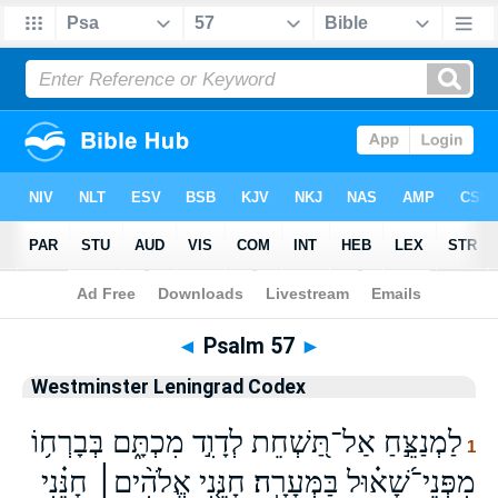
Bible
>
WLC
> Psalm 57
◄
Psalm 57
►
Westminster Leningrad Codex
לַמְנַצֵּ֣חַ אַל־תַּ֭שְׁחֵת לְדָוִ֣ד מִכְתָּ֑ם בְּבָרְח֥וֹ
1
מִפְּנֵי־שָׁ֝א֗וּל בַּמְּעָרָֽה׃ חָנֵּ֤נִי אֱלֹהִ֨ים׀ חָנֵּ֗נִי